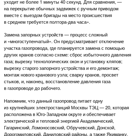
уходит не более 1 минуты 40 секунд. Для сравнения, —
на перекрытие обычных задвижек с ручным приводом
вместе с выездом бригады на место происшествия
в среднем требуется
полтора-два
часа».
Замена запорных устройств — процесс сложный
и «многоступенчатый». Он предусматривает отключение
участка газопровода, где планируется замена с помощью
других кранов согласно схеме: сброс избыточного давления
газа; вырезку технологических окон и установку кляпов;
вырезку старого запорного устройства и его демонтаж;
монтаж нового кранового узла; сварку кранов, просвет
стыков, и, наконец, восстановление давления газа
в газопроводе до рабочего.
Напомним, что данный газопровод питает одну
из крупнейших электростанций Москвы ТЭЦ — 20, которая
расположена в
Юго-Западном
округе и обеспечивает
электрической и тепловой энергией Академический,
Гагаринский, Ломоносовский, Обручевский, Донской,
Дорогомиловский, Даниловский районы, а также Якиманку,