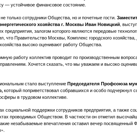
ссу — устойчивое финансовое состояние.
 не только сотрудники Общества, но и почетные гости.
Замести
энергетического
хозяйства г. Москвы Иван Новицкий
, высту
ех предприятия, залогом которого являются передовые технолог
л, что Правительство Москвы, Комплекс городского хозяйства,
хозяйства высоко оценивают работу Общества.
омную работу коллектив проводит по производственным вопрос
аправлениям. Хочется сказать, что мы уважаем и высоко оценив
циональным стало выступление
Председателя Профсоюза мун
о,
который поприветствовал собравшихся и особо подчеркнул с
осферы в трудовом коллективе.
ах социальной поддержки сотрудников предприятия, а также с
ектах проводимых Обществом. В частности он отметил высоча
 какие незабываемые впечатления оставил вечер посвященный 
».