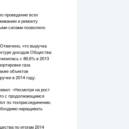
ло проведение всех
уживанию и ремонту
ными силами позволило
 Отмечено, что выручка
уктуре доходов Общества:
снизилась с 86,6% в 2013
ортировке газа
акже объектов
учки в 2014 году.
аявил: «Несмотря на рост
 это с продолжающимся
бот по техприсоединению.
еобходимо наращивать
ества по итогам 2014