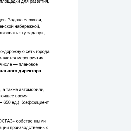
площадки для развития,
дов. Задача сложная,
тенской набережной,
лизовать эту задачу»,-
но-дорожную
сеть города
ляются мероприятия,
 числе — плановое
рального директора
, а также автомобили,
стоящее время
 — 650 ед.) Коэффициент
ОСГАЗ»
собственными
зации производственных