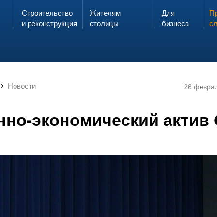
Строительство
Жителям
Для
Запах газа?
Пр
ЗВОНИ
и реконструкция
столицы
бизнеса
с
Новости
26 февра
нно-экономический актив