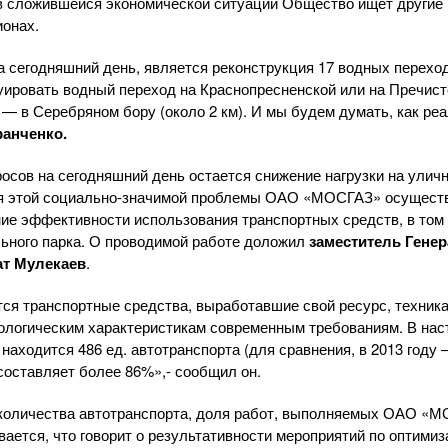
в сложившейся экономической ситуации Общество ищет другие 
ионах.
а сегодняшний день, является реконструкция 17 водных перехо
руировать водный переход на Краснопресненской или на Пречис
— в Серебряном бору (около 2 км). И мы будем думать, как реа
анченко.
осов на сегодняшний день остается снижение нагрузки на
улич
я этой
социально-значимой
проблемы
ОАО «МОСГАЗ»
осуществ
ие эффективности использования транспортных средств, в том
ьного парка. О проводимой работе доложил
заместитель Гене
ат Мулекаев
.
ся транспортные средства, выработавшие свой ресурс, техника
ологическим характеристикам современным требованиям. В на
находится 486 ед. автотранспорта (для сравнения, в 2013 году
составляет более 86%»,- сообщил он.
количества автотранспорта, доля работ, выполняемых
ОАО «М
вается, что говорит о результативности мероприятий по оптими