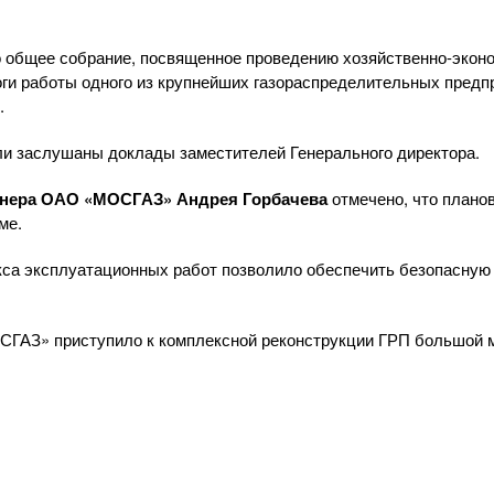
 общее собрание, посвященное проведению
хозяйственно-экон
оги работы одного из крупнейших газораспределительных предпр
.
ли заслушаны доклады заместителей Генерального директора.
енера
ОАО «МОСГАЗ»
Андрея Горбачева
отмечено, что плано
ме.
кса эксплуатационных работ позволило обеспечить безопасную
СГАЗ»
приступило к комплексной реконструкции ГРП большой 