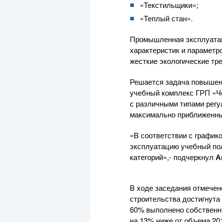
«Текстильщики»;
«Теплый стан».
Промышленная эксплуатац
характеристик и параметр
жесткие экологические тр
Решается задача повышен
учебный комплекс ГРП «Ч
с различными типами регу
максимально приближенных
«В соответствии с график
эксплуатацию учебный пол
категорий»,- подчеркнул
А
В ходе заседания отмечен
строительства достигнута
60% выполнено собственны
на 13% ниже от объема 201