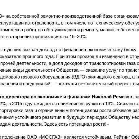
З»
на собственной
ремонтно-производственной
базе организова
сплуатации автотранспорта, в том числе по техническому обсл
 комплекса работ по обслуживанию и ремонту машин собствен
нт в сторонних организациях на 15–20%.
ствующих вызвал доклад по
финансово-экономическому
блоку.
показателя прошлого года. При этом произошли изменения в стр
прочей деятельности, а доля доходов от транспортировки газа 
новные виды деятельности Общества — оказание услуг по трансп
домового газового оборудования (ВДГО) жилищного сектора, а т
начения и предприятий — показали незначительный прирост выр
го директора по экономике и финансам Николай Ремезов
, з
7,2%, в 2015 году ожидается снижение выручки на 13%. Связано
ортировки газа и ограниченным потенциалом роста объемов ра
ечения устойчивого развития в будущих периодах Обществу н
идам деятельности. Здесь есть потенциал роста!»
ое положение
ОАО «МОСГАЗ»
является устойчивым. Рейтинг Общ