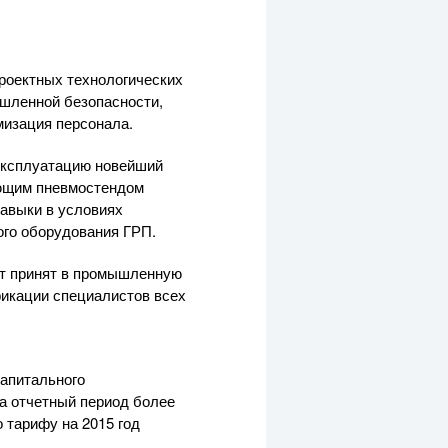
роектных технологических
ышленной безопасности,
мизация персонала.
эксплуатацию новейший
ующим пневмостендом
навыки в условиях
ого оборудования ГРП.
дет принят в промышленную
фикации специалистов всех
капитального
За отчетный период более
 тарифу на 2015 год