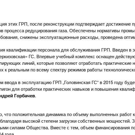
ия этих ГРП, после реконструкции подтверждает достижение п
ов процесса редуцирования газа. Обеспечены нормативы пром
ебования, снижены эксплуатационные расходы, проведена опти
ия квалификации персонала для обслуживания ГРП. Введен в 
еркизовская» ГС. Впервые учебный комплекс оснащен действ
лирующих линий, которые позволяют отработать практические 
 к реальным по всему спектру режимов работы технологическ
ом ввода в эксплуатацию ГРП „Головинская ГС“ в 2015 году бу
игон для отработки практических навыков и повышения квали
ндрей Горбачев
.
о, что положительная динамика по объему выполненных работ 
 благодаря высокой степени загрузки собственных мощностей. 
ми силами Общества. Вместе с тем, объем финансирования по
4 года.