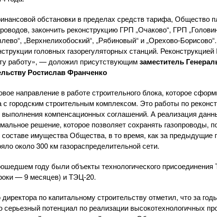
инансовой обстановки в пределах средств тарифа, Общество п
роводов, закончить реконструкцию ГРП „Очаково“, ГРП „Головин
лево“, „Верхнелихобоский“, „Рябиновый“ и „
Орехово-Борисово
“
нструкции головных газорегуляторных станций. Реконструкцией 
эту работу», — доложил присутствующим
заместитель Генерал
ельству Ростислав Франченко
овое направление в работе строительного блока, которое сфор
с городским строительным комплексом. Это работы по реконст
е выполнения компенсационных соглашений. А реализация данн
мальное решение, которое позволяет сохранять газопроводы, 
в составе имущества Общества, в то время, как за предыдущие 
яло около 300 км газораспределительной сети.
рошедшем году были объекты технологического присоединения
роки — 9 месяцев) и
ТЭЦ-20
.
 директора по капитальному строительству отметил, что за год
о серьезный потенциал по реализации высокотехнологичных пр