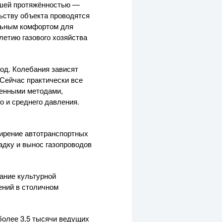
ьшей протяжённостью —
ству объекта проводятся
альным комфортом для
летию газового хозяйства
год. Колебания зависят
 Сейчас практически все
менными методами,
о и среднего давления.
ширение автотранспортных
адку и вынос газопроводов
ание культурной
ений в столичном
 более 3,5 тысячи ведущих