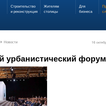
Строительство
Жителям
Для
Запах газа?
Пр
ЗВОНИ
и реконструкция
столицы
бизнеса
с
Новости
16 октяб
й урбанистический форум 