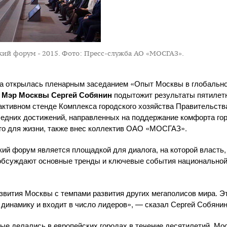
ий форум - 2015.
Фото: Пресс-служба АО «МОСГАЗ».
а открылась пленарным заседанием «Опыт Москвы в глобально
м
Мэр Москвы Сергей Собянин
подытожит результаты пятилет
активном стенде Комплекса городского хозяйства Правительст
едних достижений, направленных на поддержание комфорта гор
го для жизни, также внес коллектив
ОАО «МОСГАЗ»
.
ий форум является площадкой для диалога, на которой власть,
 обсуждают основные тренды и ключевые события национальной
вития Москвы с темпами развития других мегаполисов мира. Э
 динамику и входит в число лидеров», — сказал Сергей Собянин
рые делались в европейских городах в течение десятилетий, М