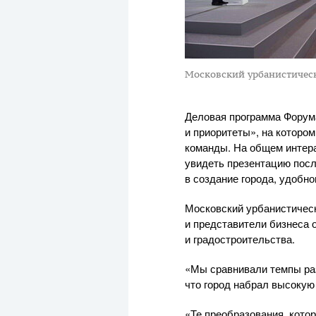
Московский урбанистическ
Деловая программа Форум
и приоритеты», на которо
команды. На общем интер
увидеть презентацию посл
в создание города, удобно
Московский урбанистическ
и представители бизнеса
и градостроительства.
«Мы сравнивали темпы раз
что город набрал высокую
«Те преобразования, кото