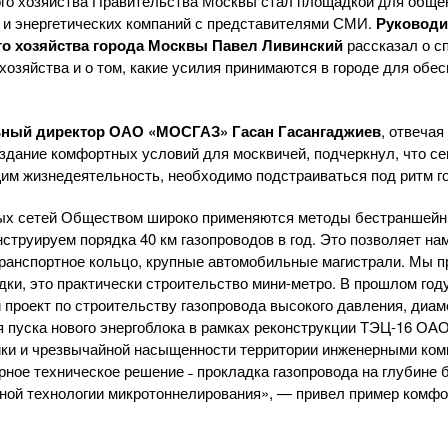
ого хозяйства Правительства Москвы стал площадкой для обще
 и энергетических компаний с представителями СМИ.
Руководи
го
хозяйства города Москвы Павел Ливинский
рассказал о с
хозяйства и о том, какие усилия принимаются в городе для обе
ьный директор
ОАО «МОСГАЗ»
Гасан Гасангаджиев
, отвеча
оздание комфортных условий для москвичей, подчеркнул, что с
м жизнедеятельность, необходимо подстраиваться под ритм г
вых сетей Обществом широко применяются методы бестраншейны
струируем порядка 40 км газопроводов в год. Это позволяет на
транспортное кольцо, крупные автомобильные магистрали. Мы 
дки, это практически строительство
мини-метро
. В прошлом год
проект по строительству газопровода высокого давления, диам
я пуска нового энергоблока в рамках реконструкции
ТЭЦ-16
ОАО 
ойки и чрезвычайной насыщенности территории инженерными ко
ное техническое решение ˗ прокладка газопровода на глубине б
ной технологии микротоннелирования», — привел пример комфо