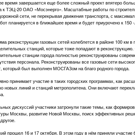
щее время завершается еще более сложный проект впятеро бол
а к
ТЭЦ-20
ОАО «Мосэнерго». Масштабные работы по строитель
орожной сети, не перекрывая движения транспорта, с максим
бот планируется в ближайшее время и будет приурочено к 150 -
ма реконструкции газовых сетей колеблется в районе 100 км в 
делительных станций, которые тоже попадают в реконструкцию.
лительные станции города полностью реконструированы совре
утствия персонала. Реконструированы все газовые сети высоког
, который был выполнен МОСГАЗом на благо родного города.
тивно принимает участие в таких городских программах, как рас
во новых линий и станций метрополитена. Они включают перекл
а.
ьных дискуссий участники затронули такие темы, как формиров
туры Москвы, развитие Новой Москвы, поиск эффективных реш
другое.
ий прошел 16 и 17 октября. В этом году в нём приняли участие