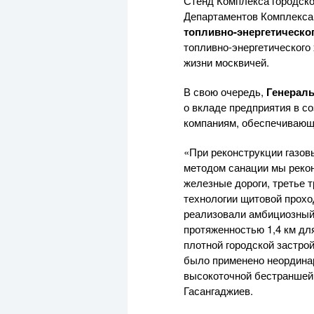
Стенд Комплекса городск
Департаментов Комплекса
топливно-энергетическо
топливно-энергетического
жизни москвичей.
В свою очередь,
Генерал
о вкладе предприятия в с
компаниям, обеспечивающи
«При реконструкции газо
методом санации мы рекон
железные дороги, третье 
технологии щитовой прохо
реализовали амбициозный 
протяженностью 1,4 км дл
плотной городской застр
было применено неординар
высокоточной бестраншей
Гасангаджиев.