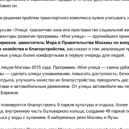
бавил он.
ри решении проблем транспортного комплекса нужно учитывать 
уссии «Улица: транзитная зона или пространство социальной ж
векторы развития программы «Моя улица» — крупнейшего проек
Бирюков
,
заместитель Мэра в Правительстве Москвы по воп
о
хозяйства и благоустройства
, рассказал о том, реализация
чные улицы более комфортными в первую очередь для людей.
 лицом Москвы 2015 года. Программа
«
Моя улица — смена урба
мы — сделать улицы узнаваемыми, повысить доступность, безо
тдыха, улучшить качество их благоустройства, преодолеть ди
тами и автомобильным движением. От улицы автомобиля мы пе
 Бирюков.
у планируется благоустроить 9 парков культуры и отдыха, более
а, внутреннюю часть Бульварного кольца, создание 49 парков п
дыха у воды с купанием, 6 набережных реки Москвы и Яузы.