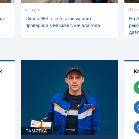
4 августа
31 и
да
Около 980 тысяч газовых плит
На 
проверили в Москве с начала года
реко
дав
к
К
ПАМЯТКА