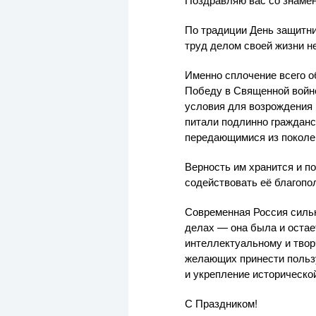
По традиции День защитни
труд делом своей жизни 
Именно сплочение всего о
Победу в Священной войне
условия для возрождения 
питали подлинно граждан
передающимися из поколен
Верность им хранится и по
содействовать её благопо
Современная Россия сильн
делах — она была и остае
интеллектуальному и тво
желающих принести польз
и укрепление историческо
С Праздником!