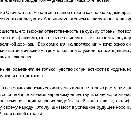
ка Отечества отмечается в нашей стране как всенародный пра
неизменно пользуются большим уважением и заслуженным автор
бщества, его высокая ответственность за судьбу страны, позв
 против фашизма, отстоять независимость и сохранить государ
великой державы. Без сомнения, на протяжении многих веков с
ские патриотические устремления, они служили непреходящими
ия в поколение.
ныне, объединяя не только чувство сопричастности к Родине, н
лучию и процветанию.
а не только экономическими успехами и не только растущим в
тся сильной благодаря народному единству и, конечно, благода
рческому потенциалу наших людей, людей талантливых, квалиф
у своему народу. Это лучший мост в успешное будущее России
й роли нашей страны.