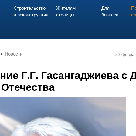
Строительство
Жителям
Для
Запах газа?
Пр
ЗВОНИ
и реконструкция
столицы
бизнеса
с
Новости
22 февра
ие Г.Г. Гасангаджиева с 
 Отечества