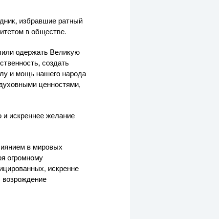
здник, избравшие ратный
итетом в обществе.
олили одержать Великую
ственность, создать
илу и мощь нашего народа
 духовными ценностями,
о и искреннее желание
лиянием в мировых
ря огромному
ицированных, искренне
, возрождение