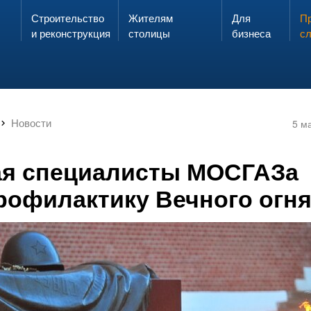
Строительство
Жителям
Для
Запах газа?
Пр
ЗВОНИ
и реконструкция
столицы
бизнеса
с
Новости
5 м
ая специалисты МОСГАЗа
рофилактику Вечного огн