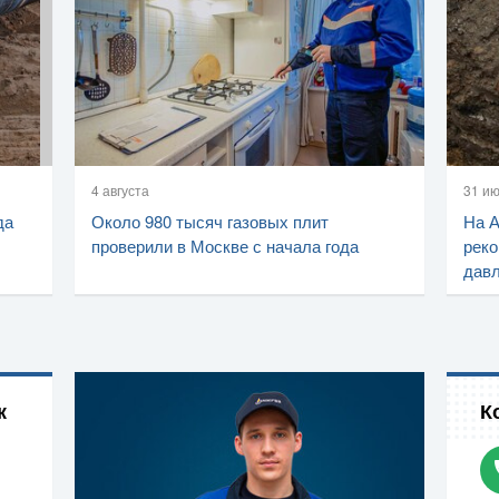
4 августа
31 и
да
Около 980 тысяч газовых плит
На 
проверили в Москве с начала года
реко
дав
к
К