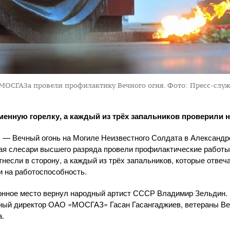
 МОСГАЗа провели профилактику Вечного огня.
Фото: Пресс-слу
менную горелку, а каждый из трёх запальников проверили н
 — Вечный огонь на Могиле Неизвестного Солдата в Александр
ая слесари высшего разряда провели профилактические работы
несли в сторону, а каждый из трёх запальников, которые отвеч
и на работоспособность.
онное место вернул народный артист СССР Владимир Зельдин.
ьный директор
ОАО «МОСГАЗ»
Гасан Гасангаджиев, ветераны В
а.