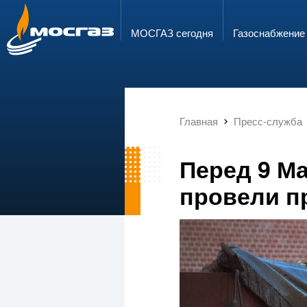
ГОРЯЧАЯ ЛИНИЯ
ЭЛЕКТРОННАЯ ПОЧТА
8 800 700 71 04
info@mos-gaz.ru
МОСГАЗ сегодня
Газо­снабжение
Главная
Пресс-служба
Перед 9 М
провели п