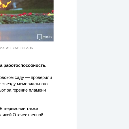
жба АО «МОСГАЗ».
а работоспособность.
овском саду — проверили
: звезду мемориального
ают за горение пламени
 В церемонии также
еликой Отечественной