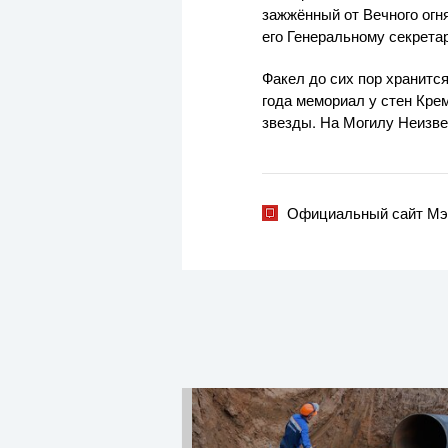
зажжённый от Вечного огн
его Генеральному секрет
Факел до сих пор хранитс
года мемориал у стен Кре
звезды. На Могилу Неизве
Официальный сайт Мэ