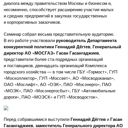
диалога между правительством Москвы и бизнесом и,
несомненно, способствует расширению участия малых
и средних предприятий в закупках государственных
и корпоративных заказчиков.
Семинар собрал весьма представительную аудиторию.
В его работе участвовали
руководитель Департамента
конкурентной политики Геннадий Дёгтев
,
Генеральный
директор АО «МОСГАЗ» Гасан Гасангаджиев
,
представители более ста подрядных организаций
и поставщиков, двенадцать организаций Комплекса
городского хозяйства — в том числе ГБУ «Гормост», ГУП
«Москоллектор», ГУП «Моссвет», АО «Мосводоканал»,
ОАО «Мослифт», АО «ОЭК», ПАО «Мосэнерго», ПАО
«МОЭК», ПАО «Мосэнергосбыт», ГБУ «Автомобильные
дороги», ПАО «МОЭСК» и ГУП «Мосводосток».
Перед собравшимися выступили
Геннадий Дёгтев
и
Гасан
Гасангаджиев
,
заместитель Генерального директора АО