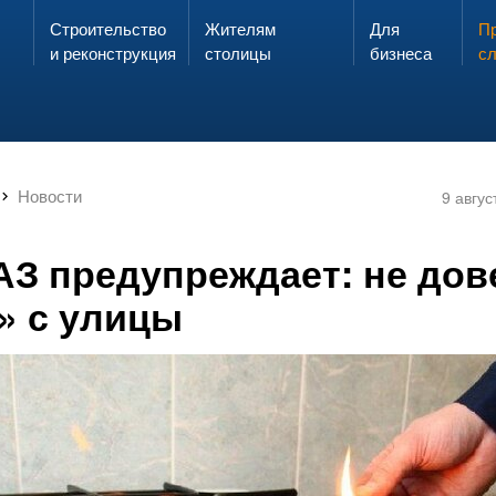
Строительство
Жителям
Для
Запах газа?
Пр
ЗВОНИ
и реконструкция
столицы
бизнеса
с
Новости
9 авгус
З предупреждает: не дов
» с улицы