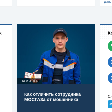
дав
к
К
ПАМЯТКА
Как отличить сотрудника
Сл
МОСГАЗа от мошенника