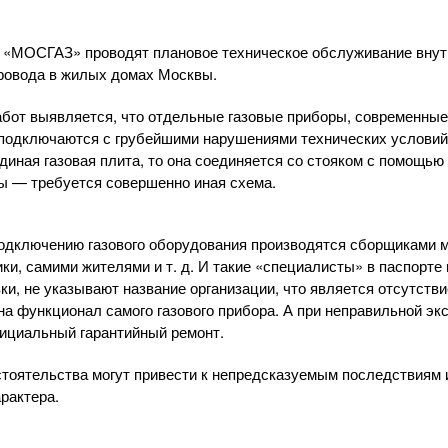
 «МОСГАЗ»
проводят плановое техническое обслуживание вну
провода в жилых домах Москвы.
бот выявляется, что отдельные газовые приборы, современны
подключаются с грубейшими нарушениями технических условий,
единая газовая плита, то она соединяется со стояком с помощью
ы — требуется совершенно иная схема.
подключению газового оборудования производятся сборщиками 
ики, самими жителями
и т. д.
И такие «специалисты» в паспорте
вки, не указывают название организации, что является отсутств
на функционал самого газового прибора. А при неправильной эк
ициальный гарантийный ремонт.
бстоятельства могут привести к непредсказуемым последствиям
рактера.