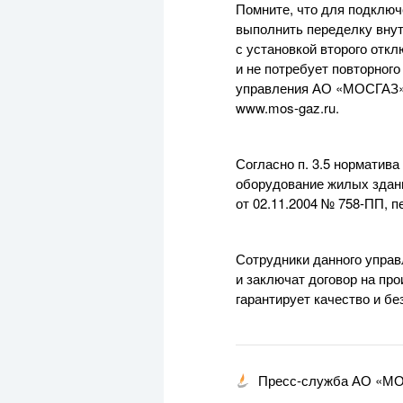
Помните, что для подключ
выполнить переделку внут
с установкой второго отк
и не потребует повторног
управления
АО «МОСГАЗ
www.mos-gaz.ru
.
Согласно п. 3.5 норматив
оборудование жилых здани
от
02.11.2004
№
758-ПП
, 
Сотрудники данного управ
и заключат договор на пр
гарантирует качество и бе
Пресс-служба АО «М