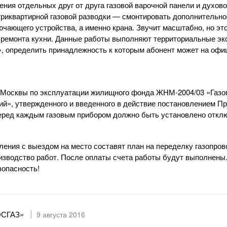
ения отдельных друг от друга газовой варочной панели и духо
риквартирной газовой разводки — смонтировать дополнительное
лючающего устройства, а именно крана. Звучит масштабно, но э
о ремонта кухни. Данные работы выполняют территориальные э
»
, определить принадлежность к которым абонент может на оф
а Москвы по эксплуатации жилищного фонда
ЖНМ-2004
/03 «Газ
й», утвержденного и введенного в действие постановлением П
перед каждым газовым прибором должно быть установлено откл
ления с выездом на место составят план на переделку газопров
оизводство работ. После оплаты счета работы будут выполнены
зопасность!
ОСГАЗ»
9 августа 2016