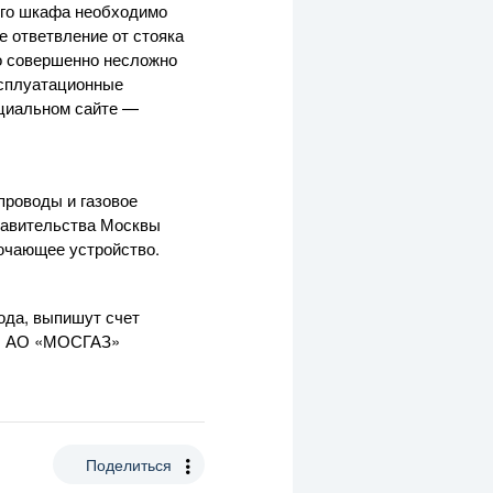
вого шкафа необходимо
 ответвление от стояка
то совершенно несложно
ксплуатационные
ициальном сайте —
опроводы и газовое
равительства Москвы
ючающее устройство.
ода, выпишут счет
.
АО «МОСГАЗ»
Поделиться