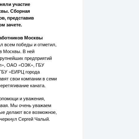
няли участие
вы. Сборная
ов, представив
м зачете.
аботников Москвы
л всем победы и отметил,
 Москвы. В ней
крупнейших предприятий
л»
,
ОАО «ОЭК»
, ГБУ
 ГБУ «ЕИРЦ города
вят свои компании в семи
перетягивание каната.
опомощи и уважения,
авая. Мы очень уважаем
ые делают все возможное,
дчеркнул Сергей Чалый.