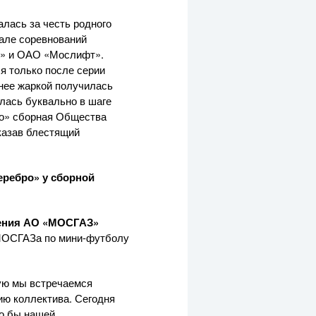
лась за честь родного
нале соревнований
т» и
ОАО «Мослифт»
.
ся только после серии
нее жаркой получилась
лась буквально в шаге
ро» сборная Общества
оказав блестящий
еребро» у сборной
ения
АО «МОСГАЗ»
й МОСГАЗа по
мини-футболу
ую мы встречаемся
ию коллектива. Сегодня
ло бы нашей