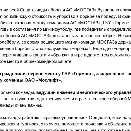
жении всей Спартакиады сборная
АО «МОСГАЗ»
буквально сража
я олимпийскую стойкость и упорство в борьбе за победу. В фи
«битва титанов» между командами
АО «МОСГАЗ»
, ГБУ «Гормос
говые состязания по
мини-футболу
, где победитель определил
го сборной
АО «МОСГАЗ»
досталось заветное «серебро». Не ме
 волейболу, во время решающего матча команда МОСГАЗа держа
яженной борьбы стала заслуженная «бронза». Еще одно «сереб
 перетягиванию каната и «бронзу» в игре в дартс, тем самым п
рое место в общекомандном зачете.
а разделили: первое место у ГБУ «Гормост», заслуженное «с
» у команды
ОАО «Мослифт»
.
больной команды,
ведущий инженер Энергетического управл
зал, что уже три года тренируется и играет в составе сборно
такиады очень важны.
й команды работают в разных управлениях Общества, и зачаст
нировках и турнирах, это очень помогает сплочению и объединен
ду для того, чтобы посвятить ее Обществу, без которого не бы