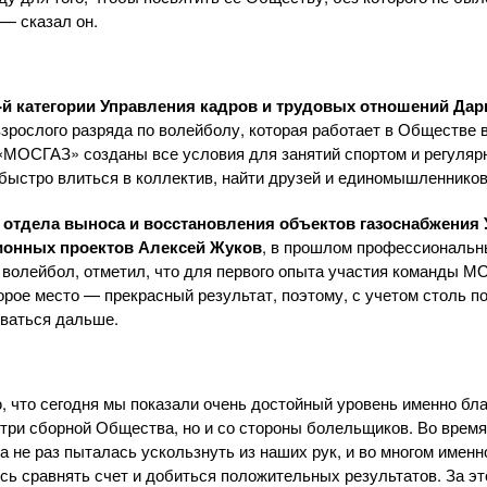
— сказал он.
-й категории Управления кадров и трудовых отношений Да
зрослого разряда по волейболу, которая работает в Обществе в
«МОСГАЗ»
созданы все условия для занятий спортом и регуляр
 быстро влиться в коллектив, найти друзей и единомышленников
 отдела выноса и восстановления объектов газоснабжения
ионных проектов Алексей Жуков
, в прошлом профессиональн
в волейбол, отметил, что для первого опыта участия команды 
орое место — прекрасный результат, поэтому, с учетом столь п
иваться дальше.
, что сегодня мы показали очень достойный уровень именно бл
утри сборной Общества, но и со стороны болельщиков. Во врем
а не раз пыталась ускользнуть из наших рук, и во многом имен
ь сравнять счет и добиться положительных результатов. За эт