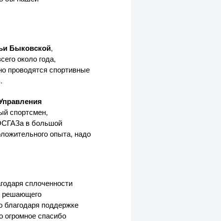
рьи Быковской
,
сего около года,
но проводятся спортивные
.
 Управления
ый спортсмен,
МОСГАЗа в большой
оложительного опыта, надо
агодаря сплоченности
я решающего
но благодаря поддержке
о огромное спасибо