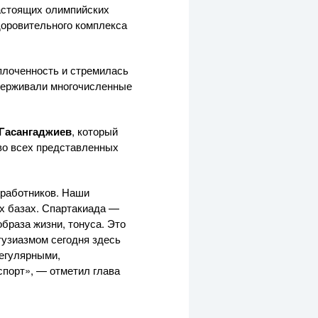
настоящих олимпийских
доровительного
комплекса
плоченность и стремилась
ддерживали многочисленные
 Гасангаджиев
, который
во всех представленных
работников. Наши
х базах. Спартакиада —
браза жизни, тонуса. Это
нтузиазмом сегодня здесь
регулярными,
спорт», — отметил глава