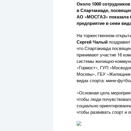
Около 1000 сотрудников
в Спартакиаде, посвящ
АО «МОСГАЗ»
показала 
предприятие в семи вид
На торжественном открыт
Сергей Чалый
поздравил 
что Спартакиада посвяще
принимают участие 16 ком
системы
жилищно-коммун
«Гормост», ГУП «Мосводо
Москвы», ГБУ «Жилищник»
видах спорта:
мини-футбо
«Основная цель мероприя
чтобы люди почувствовали
социально ориентированны
чтобы развивать спорт и 