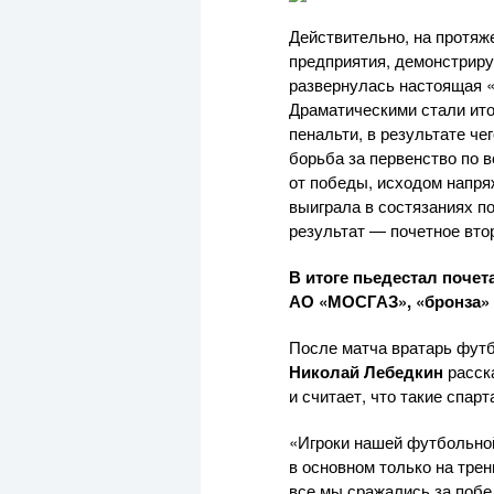
Действительно, на протя
предприятия, демонстриру
развернулась настоящая 
Драматическими стали ито
пенальти, в результате че
борьба за первенство по
от победы, исходом напр
выиграла в состязаниях по
результат — почетное вто
В итоге пьедестал почет
АО «МОСГАЗ»
, «бронза
После матча вратарь фут
Николай Лебедкин
расска
и считает, что такие спар
«Игроки нашей футбольно
в основном только на тре
все мы сражались за побе