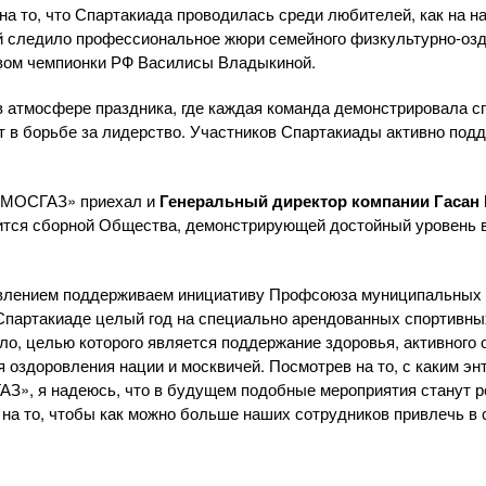
 на то, что Спартакиада проводилась среди любителей, как на 
ий следило профессиональное жюри семейного
физкультурно-оз
вом чемпионки РФ Василисы Владыкиной.
 атмосфере праздника, где каждая команда демонстрировала с
т в борьбе за лидерство. Участников Спартакиады активно по
«МОСГАЗ»
приехал и
Генеральный директор компании Гасан
дится сборной Общества, демонстрирующей достойный уровень 
лением поддерживаем инициативу Профсоюза муниципальных 
Спартакиаде целый год на специально арендованных спортивны
ло, целью которого является поддержание здоровья, активного о
я оздоровления нации и москвичей. Посмотрев на то, с каким э
ГАЗ
»
, я надеюсь, что в будущем подобные мероприятия станут 
 на то, чтобы как можно больше наших сотрудников привлечь в 