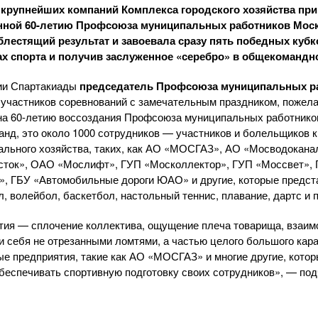
 крупнейших компаний Комплекса городского хозяйства при
енной
60-летию
Профсоюза муниципальных работников Моск
блестящий результат и завоевала сразу пять победных кубк
ах спорта и получив заслуженное «серебро» в общекомандно
ии Спартакиады
председатель Профсоюза муниципальных р
участников соревнований с замечательным праздником, пожела
на
60-летию
воссоздания Профсоюза муниципальных работников
анд, это около 1000 сотрудников — участников и болельщиков 
ального
хозяйства, таких, как
АО «МОСГАЗ»
,
АО «Мосводокана
сток»,
ОАО «Мослифт»
, ГУП «Москоллектор», ГУП «Моссвет»,
, ГБУ «Автомобильные дороги ЮАО» и другие, которые предста
л
, волейбол, баскетбол, настольный теннис, плавание, дартс и 
тия — сплочение коллектива, ощущение плеча товарища, взаим
 себя не отрезанными ломтями, а частью целого большого кар
е предприятия, такие как АО
«
МОСГАЗ» и многие другие, котор
обеспечивать спортивную подготовку своих сотрудников», — по