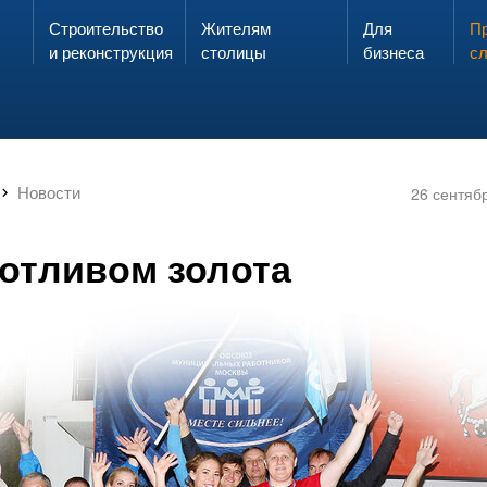
Строительство
Жителям
Для
Запах газа?
Пр
ЗВОНИ
и реконструкция
столицы
бизнеса
с
Новости
26 сентяб
 отливом золота