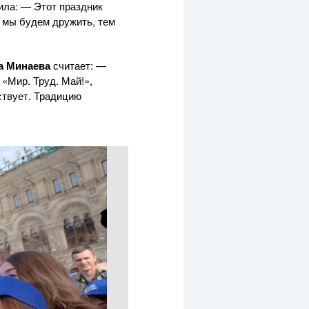
ила: — Этот праздник
е мы будем дружить, тем
а Минаева
считает: —
«Мир. Труд. Май!»,
ствует. Традицию