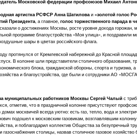
едатель Московской федерации профсоюзов Михаил Антон
родная артистка РСФСР Анна Шатилова
и
«золотой голос Ро
тий Президента
, а главное,
голос торжественного парада в 
сказали о достижениях Москвы, росте уровня дохода горожан,
льной программе благоустройства «Моя улица», и поздравили м
воздушные шары в цветах российского флага.
году протянулся от Кремлевской набережной до Красной площа
пуск. В колонне шли представители столичного образования, т
ономического блока, гражданской обороны, спорта и туризма, а
озяйства и благоустройства, где были и сотрудники
АО «МОСГА
а муниципальных работников Москвы Сергей Чалый
с триб
хся, отметив, что в праздничной колонне присутствуют профс
 домах москвичей всегда уютно: есть газ, тепло, вода и электри
рович подошел к московским газовикам, возглавлявшим колонн
яйства, и поблагодарил коллектив Общества за безупречный тр
и газоснабжения столицы, назвав столичное газовое хозяйство