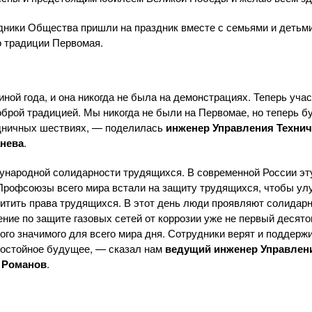
дники Общества пришли на праздник вместе с семьями и детьм
о традиции Первомая.
ной года, и она никогда не была на демонстрациях. Теперь учас
оброй традицией. Мы никогда не были на Первомае, но теперь 
здничных шествиях, — поделилась
инженер Управления Технич
нева
.
народной солидарности трудящихся. В современной России эту
Профсоюзы всего мира встали на защиту трудящихся, чтобы ул
итить права трудящихся. В этот день люди проявляют солидар
ие по защите газовых сетей от коррозии уже не первый десято
ого значимого для всего мира дня. Сотрудники верят и поддерж
 достойное будущее, — сказал нам
ведущий инженер Управлени
н Романов
.