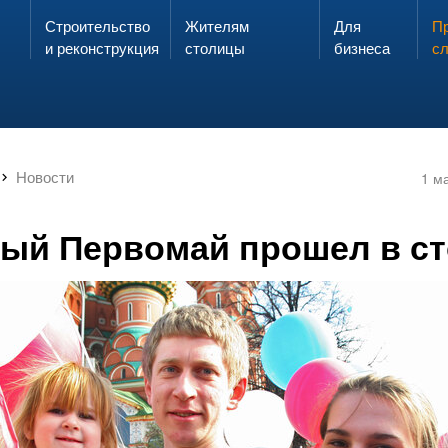
Строительство
Жителям
Для
Запах газа?
Пр
ЗВОНИ
и реконструкция
столицы
бизнеса
с
Новости
1 м
ый Первомай прошел в ст