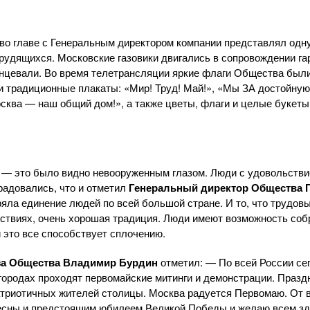
во главе с Генеральным директором компании представлял одн
трудящихся. Московские газовики двигались в сопровождении га
анцевали. Во время телетрансляции яркие флаги Общества были
и традиционные плакаты: «Мир! Труд! Май!», «Мы ЗА достойную
сква — наш общий дом!», а также цветы, флаги и целые букет
 — это было видно невооруженным глазом. Люди с удовольств
радовались, что и отметил
Генеральный директор Общества Г
ряла единение людей по всей большой стране. И то, что трудо
ствиях, очень хорошая традиция. Люди имеют возможность со
и это все способствует сплочению.
а Общества Владимир Бурдин
отметил: — По всей России се
 городах проходят первомайские митинги и демонстрации. Праз
атриотичных жителей столицы. Москва радуется Первомаю. От
есны и предстоящим юбилеем Великой Победы и желаю всем зд