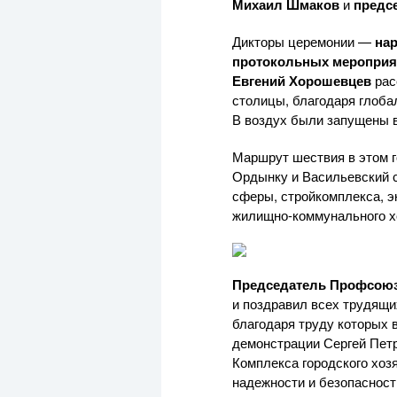
Михаил Шмаков
и
предс
Дикторы церемонии —
на
протокольных мероприя
Евгений Хорошевцев
рас
столицы, благодаря глоба
В воздух были запущены 
Маршрут шествия в этом 
Ордынку и Васильевский с
сферы, стройкомплекса, эк
жилищно-коммунального
х
Председатель Профсоюз
и поздравил всех трудящи
благодаря труду которых в
демонстрации Сергей Пет
Комплекса городского хоз
надежности и безопасност