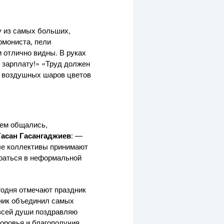
у из самых больших,
рмониста, пели
 отлично видны. В руках
 зарплату!» «Труд должен
ы воздушных шаров цветов
ием общались,
асан Гасангаджиев
: —
вые коллективы принимают
браться в неформальной
годня отмечают праздник
дник объединил самых
 всей души поздравляю
оровья и благополучия.