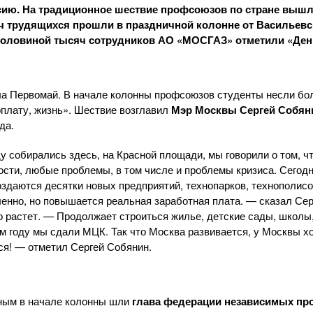
ию. На традиционное шествие профсоюзов по стране вышл
яч трудящихся прошли в праздничной колонне от Васильевс
половиной тысяч сотрудников
АО «МОСГАЗ»
отметили «День
ла Первомай. В начале колонны профсоюзов студенты несли бо
рплату, жизнь». Шествие возглавил
Мэр Москвы Сергей Собян
да.
у собирались здесь, на Красной площади, мы говорили о том, ч
ти, любые проблемы, в том числе и проблемы кризиса. Сегодня
оздаются десятки новых предприятий, технопарков, технополисо
енно, но повышается реальная заработная плата. — сказал Сер
но растет. — Продолжает строиться жилье, детские сады, школ
ом году мы сдали МЦК. Так что Москва развивается, у Москвы х
тся! — отметил Сергей Собянин.
ным в начале колонны шли
глава федерации независимых пр