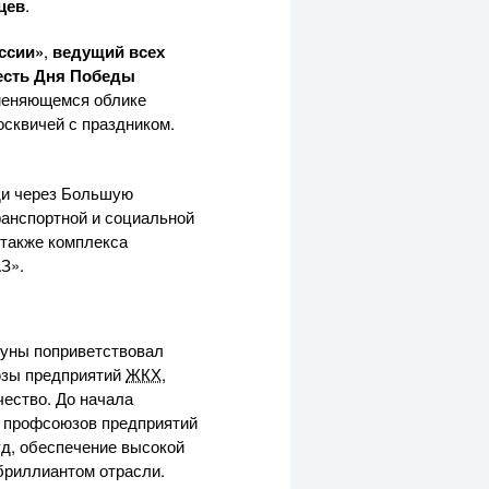
цев
.
ссии»
,
ведущий всех
честь Дня Победы
 меняющемся облике
осквичей с праздником.
ди через Большую
ранспортной и социальной
 также комплекса
З»
.
уны поприветствовал
оюзы предприятий
ЖКХ
,
чество. До начала
у профсоюзов предприятий
уд, обеспечение высокой
 бриллиантом отрасли.