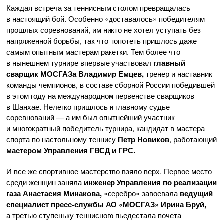
Каждая встреча за теннисным столом превращалась
в настоящий бой. Особенно «доставалось» победителям
прошлых соревнований, им никто не хотел уступать без
напряженной борьбы, так что попотеть пришлось даже
самым опытным мастерам ракетки. Тем более что
в нынешнем турнире впервые участвовал
главный
сварщик МОСГАЗа Владимир Емцев,
тренер и наставник
команды чемпионов, в составе сборной России победившей
в этом году на международном первенстве сварщиков
в Шанхае. Нелегко пришлось и главному судье
соревнований — а им был опытнейший участник
и многократный победитель турнира, кандидат в мастера
спорта по настольному теннису
Петр Новиков
, работающий
мастером Управления ГВСД и ГРС.
И все же спортивное мастерство взяло верх. Первое место
среди женщин заняла
инженер Управления по реализации
газа Анастасия Минакова,
«серебро» завоевала
ведущий
специалист
пресс-службы
АО «МОСГАЗ»
Ирина Бруй,
а третью ступеньку теннисного пьедестала почета