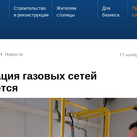
Строительство
Жителям
Для
Запах газа?
Пр
ЗВОНИ
и реконструкция
столицы
бизнеса
с
Новости
17 нояб
ция газовых сетей
тся