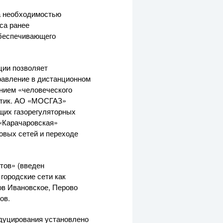
а необходимостью
са ранее
обеспечивающего
ции позволяет
равление в дистанционном
нием «человеческого
тик.
АО «МОСГАЗ»
щих газорегуляторных
 «Карачаровская»
овых сетей и переходе
тов» (введен
 городские сети как
ов Ивановское, Перово
ов.
едуцирования установлено