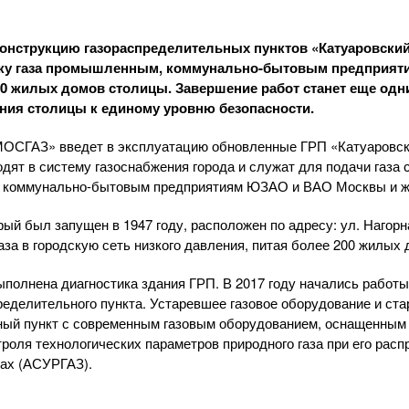
онструкцию газораспределительных пунктов «Катуаровский»
ку газа промышленным,
коммунально-бытовым
предприят
50 жилых домов столицы. Завершение работ станет еще од
ния столицы к единому уровню безопасности.
МОСГАЗ»
введет в эксплуатацию обновленные ГРП «Катуаровск
дят в систему газоснабжения города и служат для подачи газа с
,
коммунально-бытовым
предприятиям ЮЗАО и ВАО Москвы и ж
й был запущен в 1947 году, расположен по адресу: ул. Нагорная, 
аза в городскую сеть низкого давления, питая более 200 жилых 
выполнена диагностика здания ГРП. В 2017 году начались работ
еделительного пункта. Устаревшее газовое оборудование и ста
рный пункт с современным газовым оборудованием, оснащенным
троля технологических параметров природного газа при его рас
тах (АСУРГАЗ).