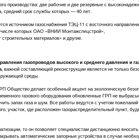
ого производства: две рабочие и две резервные с высоконадеж
а, средний срок службы которых — 40 лет.
ется источником газоснабжения
ТЭЦ-11
с восточного направлени
 числе которых
ОАО «ВНИИ Монтажспецстрой»
,
 строительных материалов»
и другие.
равления газопроводов высокого и среднего давления и г
а
, важной составляющей реконструкции является не только безо
окружающей среды.
РП Общество делает особенный акцент на экологическую безоп
ременного газового оборудования обновленные ГРП не выбрасы
чить запах газа и шум. Все работы ведутся с учетом пожеланий
го, участок, где расположен газораспределительный пункт, буд
матизации, то он позволяет специалистам дистанционно вносить
закрывать автоматические запорные устройства в случае необх