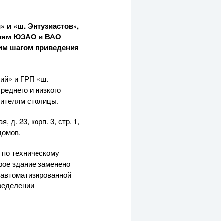
 и «ш. Энтузиастов»,
иям ЮЗАО и ВАО
ним шагом приведения
ий» и ГРП «ш.
реднего и низкого
ителям столицы.
д. 23, корп. 3, стр. 1,
домов.
ы по техническому
рое здание заменено
 автоматизированной
пределении