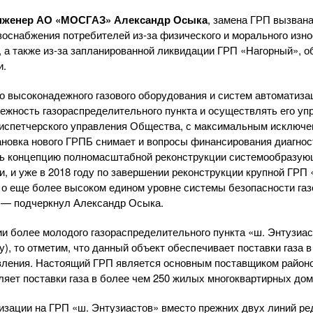
нженер
АО «МОСГАЗ»
Александр Осыка
, замена ГРП вызван
зоснабжения потребителей
из-за
физического и морального изно
 а также
из-за
запланированной ликвидации ГРП «Нагорный», 
и.
 высоконадежного газового оборудования и систем автоматиза
ежность газораспределительного пункта и осуществлять его уп
диспетчерского управления Общества, с максимальным исключе
тановка нового ГРПБ снимает и вопросы финансирования диагнос
ь концепцию полномасштабной реконструкции системообразую
, и уже в 2018 году по завершении реконструкции крупной ГРП
о еще более высоком едином уровне системы безопасности газ
, — подчеркнул Александр Осыка.
ии более молодого газораспределительного пункта «ш. Энтузиас
у), то отметим, что данный объект обеспечивает поставки газа в
давления. Настоящий ГРП является основным поставщиком район
ляет поставки газа в более чем 250 жилых многоквартирных дом
низации на ГРП «ш. Энтузиастов» вместо прежних двух линий р