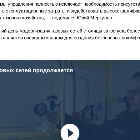
мы управления полностью исключает необходимость присутстви
зить эксплуатационные затраты и задействовать высококвалиф
х газового хозяйства, — поделился Юрий Меркулов.
ний день модернизация газовых сетей столицы затронула более
о является очередным шагом для создания безопасных и комф
овых сетей продолжается