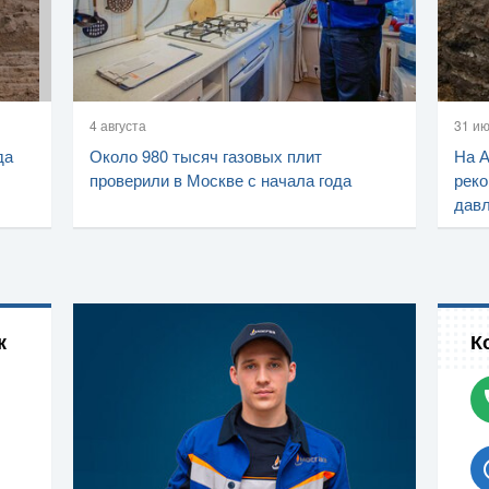
4 августа
31 и
да
Около 980 тысяч газовых плит
На 
проверили в Москве с начала года
реко
дав
к
К