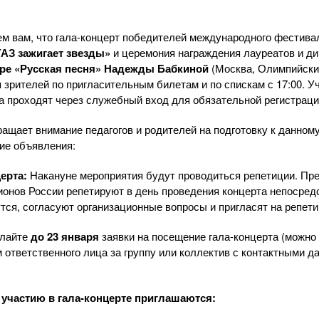
ем вам, что
гала-концерт
победителей международного фестив
АЗ зажигает звезды»
и церемония награждения лауреатов и д
тре «Русская песня» Надежды Бабкиной
(Москва, Олимпийский
я зрителей по пригласительным билетам и по спискам с 17:00. У
 проходят через служебный вход для обязательной регистраци
ащает внимание педагогов и родителей на подготовку к данном
ие объявления:
церта:
Накануне мероприятия будут проводиться репетиции. Пр
гионов России репетируют в день проведения концерта непосредс
тся, согласуют организационные вопросы и пригласят на репет
лайте
до
23 января
заявки на посещение
гала-концерта
(можно 
 ответственного лица за группу или коллектив с контактными д
К участию в
гала-концерте
приглашаются: