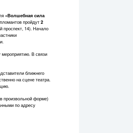
аля
«Волшебная сила
ипломантов пройдут
2
 проспект, 14). Начало
частники
и.
у мероприятию. В связи
едставители ближнего
твенно на сцене театра.
ицию.
в произвольной форме)
анными по адресу