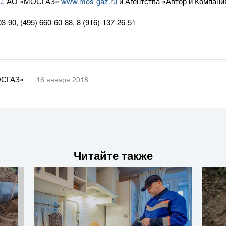
u
,
АО «МОСГАЗ»
www.
mos-gaz
.ru
и Агентства «Автор и Компан
03-90
,
(495) 660-60-88
,
8 (916)-137-26-51
ОСГАЗ»
16 января 2018
Читайте также