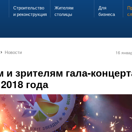
Строительство
Жителям
Для
Запах газа?
Пр
ЗВОНИ
и реконструкция
столицы
бизнеса
с
Новости
16 янва
 и зрителям гала-концерт
2018 года