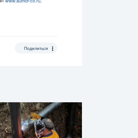
ия»
www.
author-co
.ru
.
Поделиться