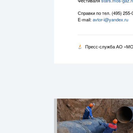
Фестиваля
stars.
mos-gaz
.r
Справки по тел.
(495) 255-
E-mail
:
avtor-i
@yandex.ru
Пресс-служба АО «М