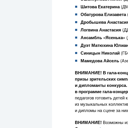
Шитова Екатерина
(ДМ
Обатурова Елизавета
Дробышева Анастаси
Логвина Анастасия
(Д
Ансамбль «Ясенька»
Дуэт Матюхина Юлиан
Синицын Николай
(ГБ
Мамедова Айсель
(Аз
ВНИМАНИЕ! В
гала-конц
призы зрительских симпа
и дипломанты конкурса.
в программе
гала-концер
педагогов готовить детей
из музыкальных коллектив
и дипломы на сцене за ни
ВНИМАНИЕ!
Возможны из