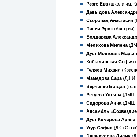
Резго Ева
(школа им. К
Давыдова Александра
Скоропад Анастасия
(
Панич Эрик
(Австрия);
Болдарева Александ
Мелихова Милена
(ДМ
Дуэт Мостовяк Марья
Кобылянская София
Гуляев Михаил
(Красн
Мамедова Сара
(ДШИ «
Верченко Богдан
(теат
Ретуева Ульяна
(ДМШ и
Сидорова Анна
(ДМШ и
Ансамбль «Созвездие
Дуэт Комарова Арина
Угур София
(ДК «Октя
Эшанкулова Лилия
(Д