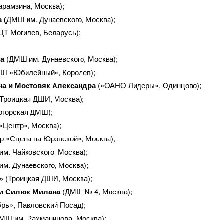
арамзина, Москва);
 (
ДМШ им. Дунаевского, Москва);
ЦТ Могилев, Беларусь);
ра
(ДМШ им. Дунаевского, Москва);
Ш «Юбилейный», Королев);
на и Мостовяк Александра
(«ОАНО Лидеры», Одинцово);
(Троицкая ДШИ, Москва);
огорская ДМШ);
Центр», Москва);
р «Сцена на Юровской», Москва);
м. Чайковского, Москва);
м. Дунаевского, Москва);
»
(Троицкая ДШИ, Москва);
 и Силюк Милана
(ДМШ № 4, Москва);
брь», Павловский Посад);
МШ им. Рахманинова, Москва);