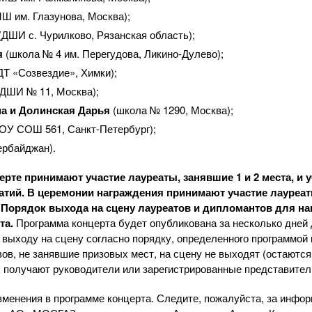
Ш им. Глазунова, Москва);
(ДШИ с. Чурилково, Рязанская область);
я
(школа № 4 им. Перегудова,
Ликино-Дулево
);
ДТ «Созвездие», Химки);
(ДШИ № 11, Москва);
а и Долинская Дарья
(школа № 1290, Москва);
ОУ СОШ 561,
Санкт-Петербург
);
ербайджан).
ерте
принимают участие лауреаты, занявшие 1 и 2 места, и 
тий. В церемонии награждения принимают участие лауреаты 
 Порядок выхода на сцену лауреатов и дипломантов для на
та
.
Программа концерта будет опубликована за несколько дней 
 к выходу на сцену согласно порядку, определенного программой
ов, не занявшие призовых мест, на сцену не выходят (остаются
х получают руководители или зарегистрированные представител
менения в программе концерта. Следите, пожалуйста, за инфор