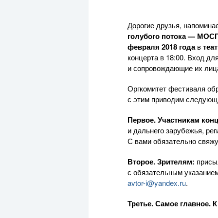
Дорогие друзья, напомина
голубого потока — МОСГ
февраля 2018 года
в
теа
концерта в 18:00. Вход дл
и сопровождающие их лица
Оргкомитет фестиваля обр
с этим приводим следующ
Первое. Участникам кон
и дальнего зарубежья, ре
С вами обязательно свяжу
Второе. Зрителям:
присы
с обязательным указанием
avtor-i
@yandex.ru
.
Третье. Самое главное. 