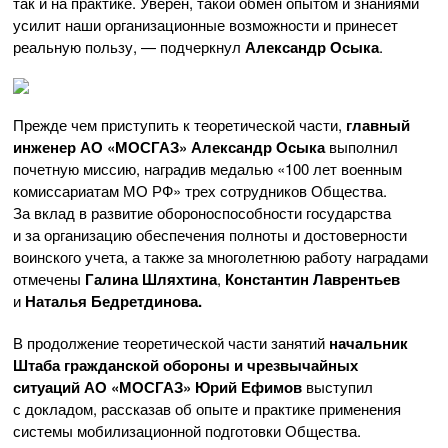
так и на практике. Уверен, такой обмен опытом и знаниями
усилит наши организационные возможности и принесет
реальную пользу, — подчеркнул
Александр Осыка
.
Прежде чем приступить к теоретической части,
главный
инженер
АО «МОСГАЗ»
Александр Осыка
выполнил
почетную миссию, наградив медалью «100 лет военным
комиссариатам МО РФ» трех сотрудников Общества.
За вклад в развитие обороноспособности государства
и за организацию обеспечения полноты и достоверности
воинского учета, а также за многолетнюю работу наградами
отмечены
Галина Шляхтина
,
Константин Лаврентьев
и
Наталья Бедретдинова.
В продолжение теоретической части занятий
начальник
Штаба гражданской обороны и чрезвычайных
ситуаций
АО
«
МОСГАЗ
»
Юрий Ефимов
выступил
с докладом, рассказав об опыте и практике применения
системы мобилизационной подготовки Общества.