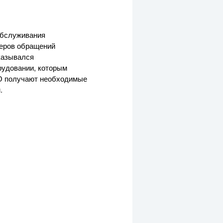
обслуживания
меров обращений
казывался
рудовании, которым
ГО получают необходимые
.