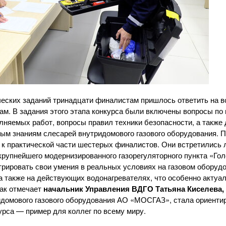
еских заданий тринадцати финалистам пришлось ответить на 
м. В задания этого этапа конкурса были включены вопросы по 
няемых работ, вопросы правил техники безопасности, а также 
ым знаниям слесарей внутридомового газового оборудования. П
 к практической части шестерых финалистов. Они встретились 
рупнейшего модернизированного газорегуляторного пункта «Гол
рировать свои умения в реальных условиях на газовом оборуд
 а также на действующих водонагревателях, что особенно актуа
ак отмечает
начальник Управления ВДГО Татьяна Киселева,
домового газового оборудования
АО «МОСГАЗ»
, стала ориенти
урса — пример для коллег по всему миру.