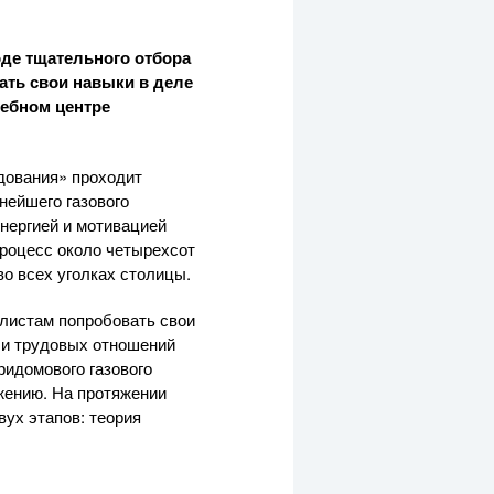
ходе тщательного отбора
ать свои навыки в деле
чебном центре
дования» проходит
нейшего газового
энергией и мотивацией
процесс около четырехсот
о всех уголках столицы.
алистам попробовать свои
 и трудовых отношений
ридомового газового
жению. На протяжении
ух этапов: теория