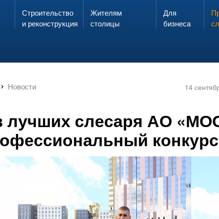
Строительство
Жителям
Для
Запах газа?
Пр
ЗВОНИ
и реконструкция
столицы
бизнеса
с
Новости
14 сентяб
з лучших слесаря АО «МО
офессиональный конкурс