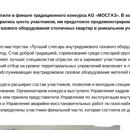
лили в финале традиционного конкурса
АО «МОСГАЗ»
. В 
рались шесть участников, им предстояло продемонстриров
 газового оборудования столичных квартир в уникальном у
о мастерства «Лучший слесарь внутридомового газового обору
 год. Став доброй традицией, соревнования среди слесарей круп
ляют лучших специалистов отрасли, но и заряжают участников 
ший отбор на уровне территориальных управлений вовлекает в 
 обслуживающих внутридомовое газовое оборудование жителей в
нкурса расширил состав участников, позволив и молодым специ
овании. Организатором конкурса выступило Управление кадров
 в нем приняли представители Управления по эксплуатации внут
я и Управления
аварийно-восстановительных
работ по газоснаб
определены участники финальной части, которая состояла из дв