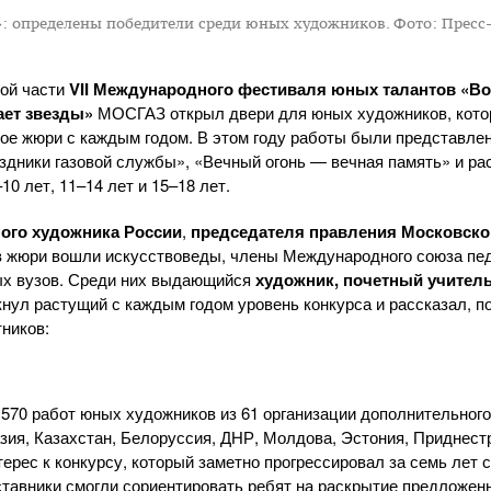
»: определены победители среди юных художников.
Фото: Пресс
ой части
VII Международного фестиваля юных талантов «Во
ает звезды»
МОСГАЗ открыл двери для юных художников, кото
ое жюри с каждым годом. В этом году работы были представле
аздники газовой службы», «Вечный огонь — вечная память» и р
10 лет, 11–14 лет и 15–18 лет.
ого художника России
,
председателя правления
Московско
в жюри вошли искусствоведы, члены Международного союза
пе
х вузов. Среди них выдающийся
художник, почетный учител
кнул растущий с каждым годом уровень конкурса и рассказал, п
ников:
70 работ юных художников из 61 организации дополнительного 
зия, Казахстан, Белоруссия, ДНР, Молдова, Эстония, Приднестр
ерес к конкурсу, который заметно прогрессировал за семь лет 
аставники смогли сориентировать ребят на раскрытие предложен