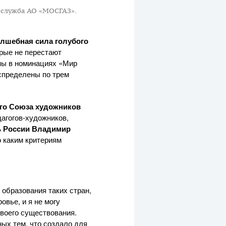
-служба АО «МОСГАЗ».
лшебная сила голубого
рые не перестают
ны в номинациях «Мир
аспределены по трем
го Союза художников
дагогов-художников
,
ь России Владимир
о каким критериям
образования таких стран,
овье, и я не могу
своего существования.
ных тем, что создало для