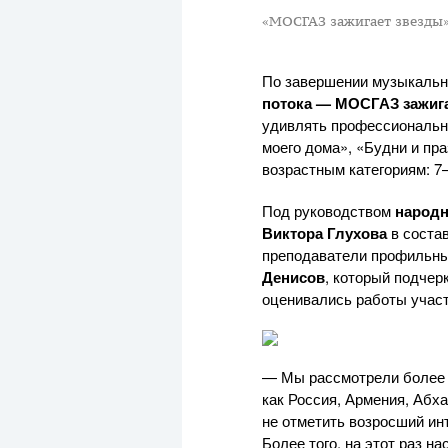
«МОСГАЗ зажигает звезды
По завершении музыкальн
потока — МОСГАЗ зажиг
удивлять профессиональн
моего дома», «Будни и пр
возрастным категориям: 7–
Под руководством
народн
Виктора Глухова
в соста
преподаватели профильны
Денисов
, который подчер
оценивались работы участ
— Мы рассмотрели более 5
как Россия, Армения, Абха
не отметить возросший инт
Более того, на этот раз н