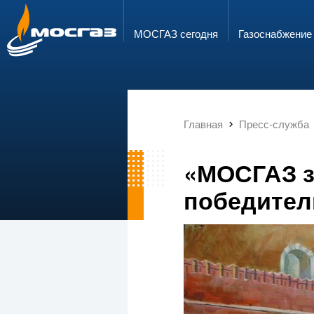
ГОРЯЧАЯ ЛИНИЯ
ЭЛЕКТРОННАЯ ПОЧТА
8 800 700 71 04
info@mos-gaz.ru
МОСГАЗ сегодня
Газо­снабжение
Главная
Пресс-служба
«МОСГАЗ з
победител