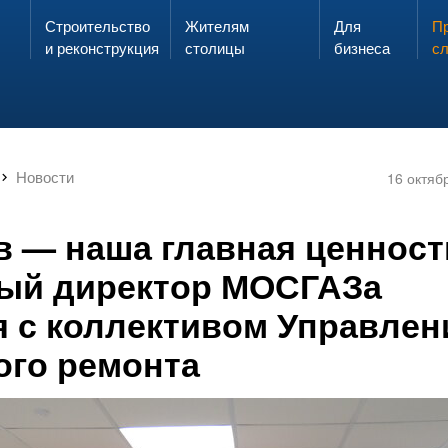
Строительство
Жителям
Для
Запах газа?
Пр
ЗВОНИ
и реконструкция
столицы
бизнеса
с
Новости
16 октяб
в — наша главная ценност
ый директор МОСГАЗа
я с коллективом Управлен
ого ремонта