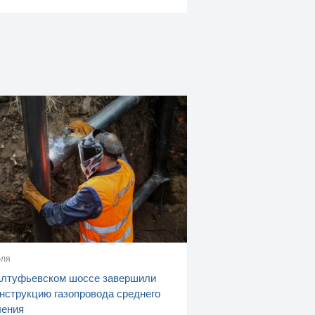
юля
Алтуфьевском шоссе завершили
нструкцию газопровода среднего
ления