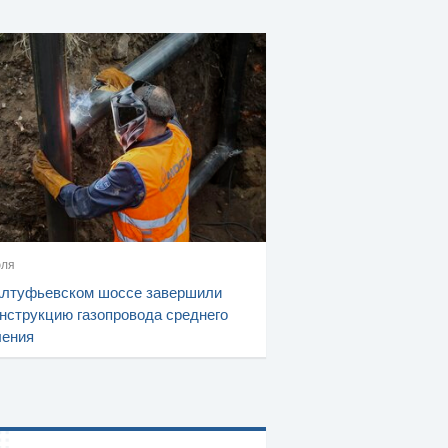
юля
Алтуфьевском шоссе завершили
нструкцию газопровода среднего
ления