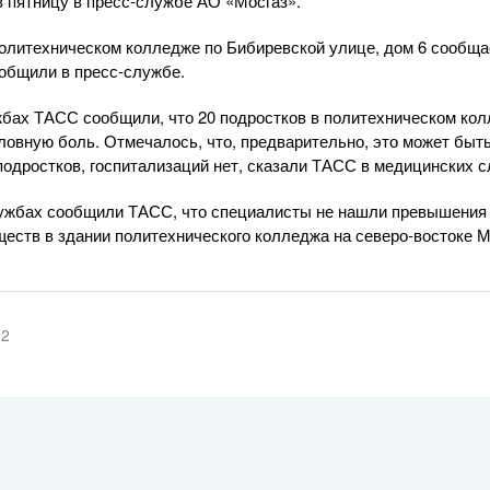
 пятницу в
пресс-службе
АО «Мосгаз»
.
политехническом колледже по Бибиревской улице, дом 6 сообща
ообщили в
пресс-службе
.
бах ТАСС сообщили, что 20 подростков в политехническом ко
ловную боль. Отмечалось, что, предварительно, это может быт
подростков, госпитализаций нет, сказали ТАСС в медицинских 
лужбах сообщили ТАСС, что специалисты не нашли превышения
еств в здании политехнического колледжа на
северо-востоке
М
22