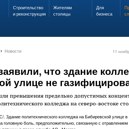
Строительство
Жителям
Для
Запах газа?
Пр
ЗВОНИ
и реконструкция
столицы
бизнеса
с
Новости
11 нояб
заявили, что здание колл
ой улице не газифициров
шли превышения предельно допустимых концен
олитехнического колледжа на северо-востоке ст
/. Здание политехнического колледжа на Бибиревской улице в 
а головную боль, предположительно, связанную с отравлением 