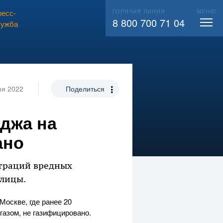
ГОРЯЧАЯ ЛИНИЯ
МЕНЮ
есс-
ВЫЗВАТЬ СЛЕСАРЯ
104
8 800 700 71 04
лужба
ря 2022
Поделиться
еджа на
ано
траций вредных
олицы.
Москве, где ранее 20
газом, не газифицировано.