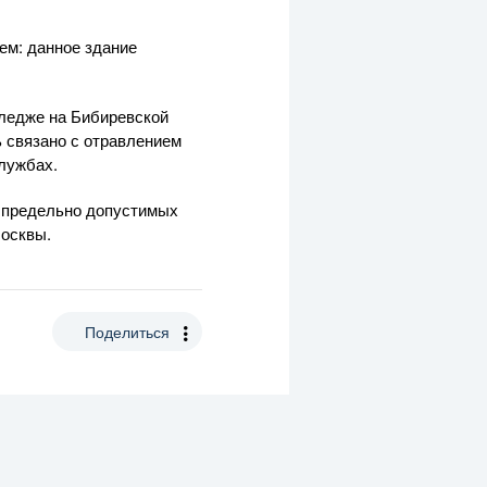
ем: данное здание
лледже на Бибиревской
ь связано с отравлением
службах.
 предельно допустимых
осквы.
Поделиться