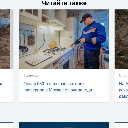
Читайте также
4 августа
31 и
да
Около 980 тысяч газовых плит
На 
проверили в Москве с начала года
реко
дав