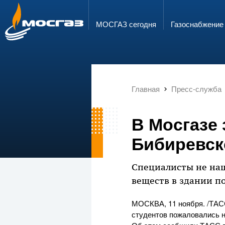
ГОРЯЧАЯ ЛИНИЯ
ЭЛЕКТРОННАЯ ПОЧТА
8 800 700 71 04
info@mos-gaz.ru
МОСГАЗ сегодня
Газо­снабжение
Главная
Пресс-служба
В Мосгазе 
Бибиревск
Специалисты не на
веществ в здании п
МОСКВА, 11 ноября. /ТАСС
студентов пожаловались н