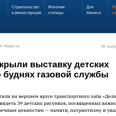
Строительство
Жителям
Для
Запах газа?
Пр
ЗВОНИ
и реконструкция
столицы
бизнеса
с
Новости
30 нояб
ткрыли выставку детских
о буднях газовой службы
или на верхнем ярусе транспортного хаба «Дело
видеть 39 детских рисунков, посвященных важн
вечным ценностям — памяти, патриотизму и ув