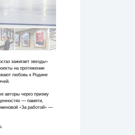
сгаз зажигает звезды»
роекты на протяжении
тывают любовь к Родине
ичей.
ые авторы через призму
ценностях — памяти,
еменовой «За работой» —
о.