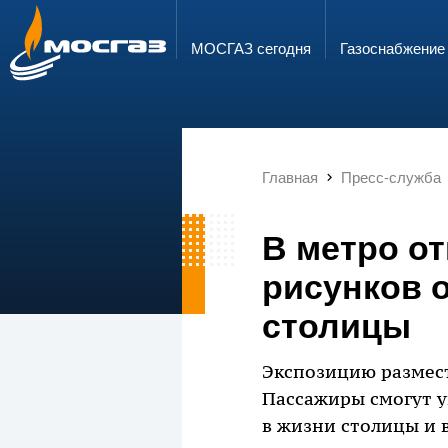
ГОРЯЧАЯ ЛИНИЯ
ЭЛЕКТРОННАЯ ПОЧТА
8 800 700 71 04
info@mos-gaz.ru
МОСГАЗ сегодня
Газо­снабжение
Главная
Пресс-служба
В метро о
рисунков 
столицы
Экспозицию размест
Пассажиры смогут у
в жизни столицы и 