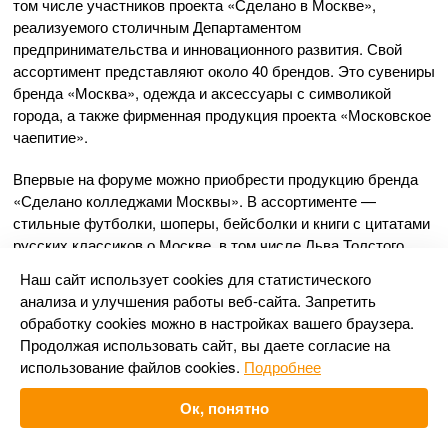
том числе участников проекта «Сделано в Москве»,
реализуемого столичным Департаментом
предпринимательства и инновационного развития. Свой
ассортимент представляют около 40 брендов. Это сувениры
бренда «Москва», одежда и аксессуары с символикой
города, а также фирменная продукция проекта «Московское
чаепитие».
Впервые на форуме можно приобрести продукцию бренда
«Сделано колледжами Москвы». В ассортименте —
стильные футболки, шоперы, бейсболки и книги с цитатами
русских классиков о Москве, в том числе Льва Толстого,
Александра Пушкина и Антона Чехова. Изделия
Наш сайт использует cookies для статистического
разработаны студентами и изготовлены в современных
анализа и улучшения работы веб-сайта. Запретить
мастерских Московского техникума креативных индустрий
обработку cookies можно в настройках вашего браузера.
имени Л.Б. Красина, Первого московского образовательного
Продолжая использовать сайт, вы даете согласие на
комплекса, технологического колледжа № 24 и колледжа
использование файлов cookies.
Подробнее
сферы услуг № 10.
Ок, понятно
На втором этаже экспозиции работает кафе «Московское
чаепитие», где гостям предлагают попробовать чай