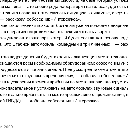
ая машина — это своего рода лаборатория на колесах, где есть
а техника позволяет отслеживать ситуацию в динамике, сверять
 — рассказал собеседник «Интерфакса».
ание такой техники позволит бригадам уже на подходе к аварий
ы в оперативном режиме начать ликвидировать аварию.
“ закупило автотранспорт, который будет составлять основу по
. Это штабной автомобиль, командный и три линейных», — рас
 этого подразделения будет входить локализация места техноло
оснащаются всем необходимым оборудованием: современными с
видеозаписи и подачи сигнала. Предусмотрен также отсек для
хнических сотрудников предприятия», — добавил собеседник «
ти и ускорения времени прибытия на место аварии планируется
но-спасательное
и установить на автомобилях звуковые сигналы
стоятельно прибывать на место чрезвычайного происшествия, 
ей ГИБДД», — добавил собеседник «Интерфакса».
та 2009