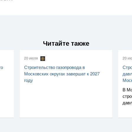
Читайте также
20 июля
20 и
го
Строительство газопровода в
Стро
Московских округах завершат к 2027
давл
году
Мос
В Мо
стро
дав