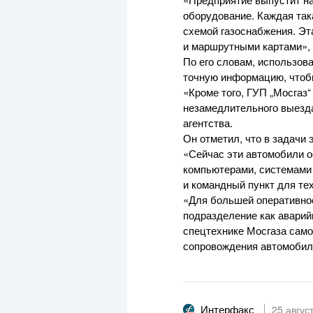
оборудование. Каждая так
схемой газоснабжения. Эт
и маршрутными картами»,
По его словам, использов
точную информацию, чтоб
«Кроме того, ГУП „Мосгаз
незамедлительного выезда
агентства.
Он отметил, что в задачи
«Сейчас эти автомобили 
компьютерами, системами 
и командный пункт для те
«Для большей оперативнос
подразделение как
аварий
спецтехнике Мосгаза само
сопровождения автомобил
Интерфакс
25 авгус