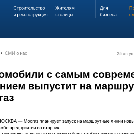
Строительство
Жителям
Для
Запах газа?
Пр
ЗВОНИ
и реконструкция
столицы
бизнеса
с
СМИ о нас
25 авгус
омобили с самым совре
нием выпустит на маршр
газ
МОСКВА
— Мосгаз планирует запуск на маршрутные линии нов
ужбе
предприятия во вторник.
 маршрутные линии новые автомобили, на базе которых устан