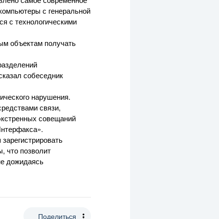
 компьютеры с генеральной
ся с технологическими
ным объектам получать
дразделений
сказал собеседник
гического нарушения.
редствами связи,
 экстренных совещаний
Интерфакса».
 зарегистрировать
, что позволит
не дожидаясь
Поделиться