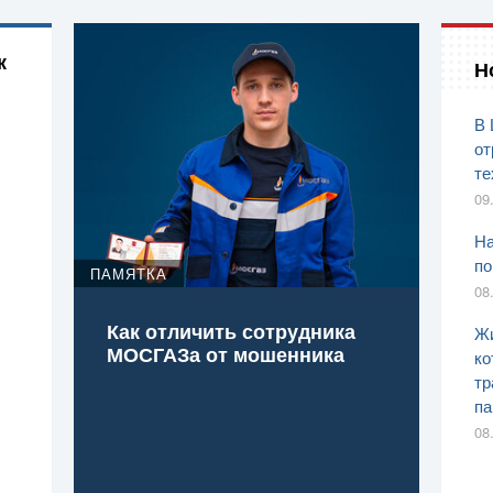
к
Н
В 
от
те
09
На
по
ПАМЯТКА
08
Как отличить сотрудника
Жи
МОСГАЗа от мошенника
ко
тр
па
08