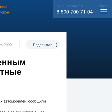
ГОРЯЧАЯ ЛИНИЯ
МЕНЮ
есс-
ВЫЗВАТЬ СЛЕСАРЯ
104
8 800 700 71 04
лужба
та 2009
Поделиться
менным
утные
ых автомобилей, сообщили
овлено самое современное