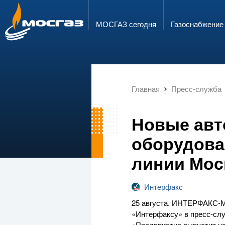
ГОРЯЧАЯ ЛИНИЯ
ЭЛЕКТРОННАЯ ПОЧТА
8 800 700 71 04
info@mos-gaz.ru
МОСГАЗ сегодня
Газо­снабжение
Главная
Пресс-служба
Новые авт
оборудова
линии Мос
Интерфакс
25 августа.
ИНТЕРФАКС-
«Интерфаксу» в
пресс-сл
«Предприятие выпустит на