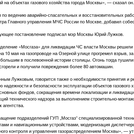
й на объектах газового хозяйства города Москвы», — сказал он.
я по ведению
аварийно-спасательных
и восстановительных рабо
тра Главного управления МЧС России по Москве, добавил собес
твующее постановление подписал мэр Москвы Юрий Лужков.
зделение «Мосгаза» для ликвидации ЧС власти Москвы решили 
 на 10 мая на газопроводе на Озерной улице прогремел взрыв, з
большим в послевоенной истории столицы. Огонь тогда тушили
 сгорели и получили повреждения более 80 автомашин.
нным Лужковым, говорится также о необходимости принятия и 
 надежности и безопасности эксплуатации объектов газового 
сновных фондов, сокращения времени локализации и ликвидаци
кций технического надзора за выполнением
строительно-монта
 агентства.
ащение подразделений ГУП „Мосгаз“ специализированной техни
тами и навигационными устройствами, модернизация диспетчер
ого контроля и управления газораспределением Москвы», — ут