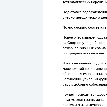
технологических нарушени
Подготовка подразделени
учебно-методического
цен
По его словам, соответс
Новое оперативное подра
на Озерной улице. В ночь
пожар, признанный самым 
пострадали пять человек,
В постановлении, подписа
мероприятий по повышению
обновления изношенных о
нарушений, усиления фун
работ, добавил собеседник
«Будет проводиться доосн
а также электронными кар
системы автоматизированн