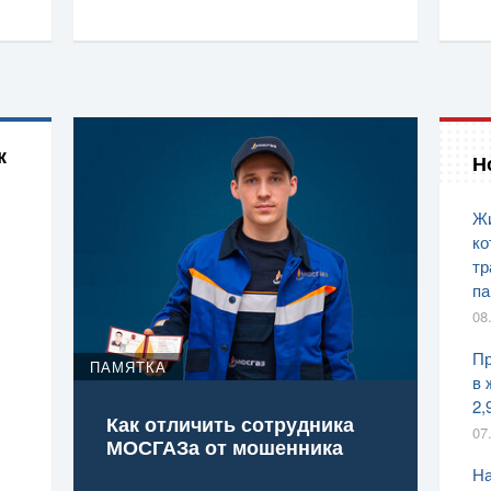
к
Н
Жи
ко
тр
па
08
Пр
ПАМЯТКА
в 
2,
Как отличить сотрудника
07
МОСГАЗа от мошенника
На