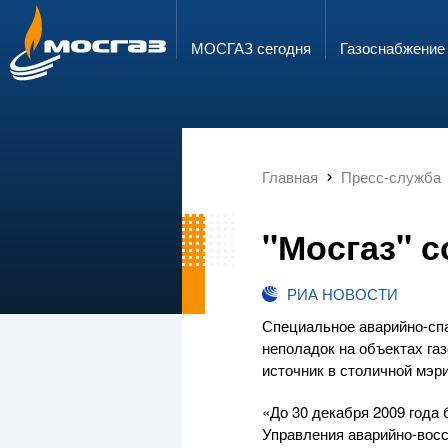
ГОРЯЧАЯ ЛИНИЯ
ЭЛЕКТРОННАЯ ПОЧТА
8 800 700 71 04
info@mos-gaz.ru
МОСГАЗ сегодня
Газо­снабжение
Главная
Пресс-служба
"Мосгаз" с
РИА НОВОСТИ
Специальное
аварийно-сп
неполадок на объектах га
источник в столичной мэри
«До 30 декабря 2009 года
Управления
аварийно-вос