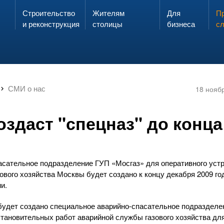
Строительство
Жителям
Для
Запах газа?
Пр
ЗВОНИ
и реконструкция
столицы
бизнеса
с
СМИ о нас
18 нояб
оздаст "спецназ" до конца
асательное
подразделение ГУП «Мосгаз» для оперативного устр
зового хозяйства Москвы будет создано к концу декабря 2009 г
и.
 будет создано специальное
аварийно-спасательное
подразделен
становительных
работ аварийной службы газового хозяйства дл