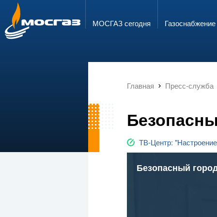
ГОРЯЧАЯ ЛИНИЯ
ЭЛЕКТРОННАЯ ПОЧТА
8 800 700 71 04
info@mos-gaz.ru
МОСГАЗ сегодня
Газо­снабжение
Главная
Пресс-служба
Безопасны
ТВ-Центр: "Настроение
Безопасный город