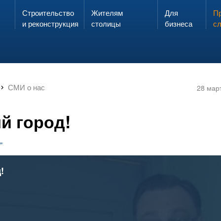
Строительство
Жителям
Для
Запах газа?
Пр
ЗВОНИ
и реконструкция
столицы
бизнеса
с
СМИ о нас
28 мар
й город!
"
!