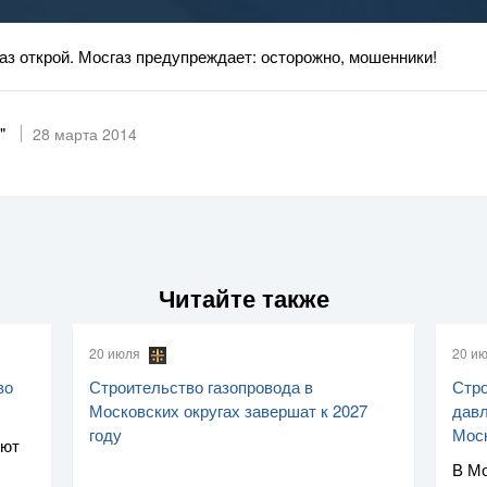
раз открой. Мосгаз предупреждает: осторожно, мошенники!
"
28 марта 2014
Читайте также
20 июля
20 и
во
Строительство газопровода в
Стро
Московских округах завершат к 2027
давл
году
Мос
уют
В Мо