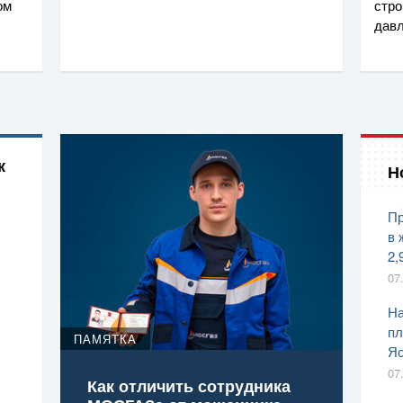
ом
стро
дав
к
Н
Пр
в 
2,
07
На
пл
ПАМЯТКА
Яс
07
Как отличить сотрудника