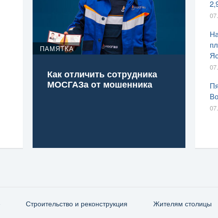
2,
07
На
пл
ПАМЯТКА
Яс
07
Как отличить сотрудника
МОСГАЗа от мошенника
Пя
Во
07
е
Строительство и реконструкция
Жителям столицы