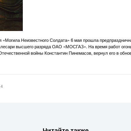
я «Могила Неизвестного Солдата» 6 мая прошла предпраздничн
 слесари высшего разряда
ОАО «МОСГАЗ»
. На время работ ого
Отечественной войны Константин Пинемасов, вернул его в обн
14
Читайте также