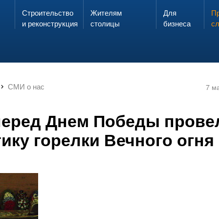
Строительство
Жителям
Для
Запах газа?
Пр
ЗВОНИ
и реконструкция
столицы
бизнеса
с
СМИ о нас
7 м
перед Днем Победы прове
ику горелки Вечного огня