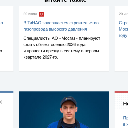
20 июля
20 и
го
В ТиНАО завершается строительство
Стро
газопровода высокого давления
Моск
году
Специалисты
АО «Мосгаз»
планируют
сдать объект осенью 2026 года
о
и провести врезку в систему в первом
квартале
2027-го
.
к
Н
Пр
в 