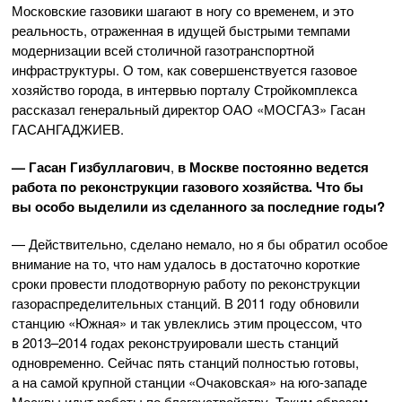
Московские газовики шагают в ногу со временем, и это
реальность, отраженная в идущей быстрыми темпами
модернизации всей столичной газотранспортной
инфраструктуры. О том, как совершенствуется газовое
хозяйство города, в интервью порталу Стройкомплекса
рассказал генеральный директор
ОАО «МОСГАЗ»
Гасан
ГАСАНГАДЖИЕВ.
—
Гасан Гизбуллагович
,
в Москве постоянно ведется
работа по реконструкции газового хозяйства. Что бы
вы особо выделили из сделанного за последние годы?
— Действительно, сделано немало, но я бы обратил особое
внимание на то, что нам удалось в достаточно короткие
сроки провести плодотворную работу по реконструкции
газораспределительных станций. В 2011 году обновили
станцию «Южная» и так увлеклись этим процессом, что
в 2013–2014 годах реконструировали шесть станций
одновременно. Сейчас пять станций полностью готовы,
а на самой крупной станции «Очаковская» на
юго-западе
Москвы идут работы по благоустройству. Таким образом,