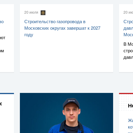
20 июля
20 и
во
Строительство газопровода в
Стро
Московских округах завершат к 2027
давл
году
Мос
уют
В Мо
ом
стро
дав
к
Н
Жи
ко