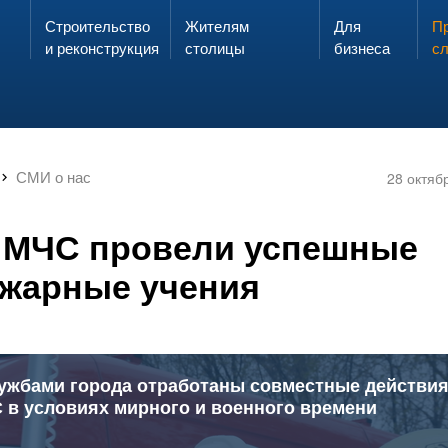
Строительство
Жителям
Для
Запах газа?
Пр
ЗВОНИ
и реконструкция
столицы
бизнеса
с
СМИ о нас
28 октяб
и МЧС провели успешные
жарные учения
жбами города отработаны совместные действия
 в условиях мирного и военного времени