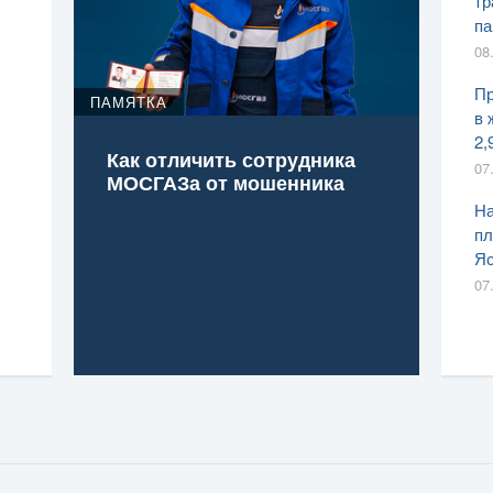
тр
па
08
Пр
ПАМЯТКА
в 
2,
Как отличить сотрудника
07
МОСГАЗа от мошенника
На
пл
Яс
07