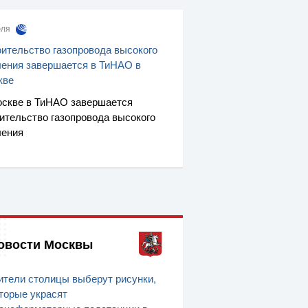
юля
ительство газопровода высокого
ения завершается в ТиНАО в
кве
скве в ТиНАО завершается
ительство газопровода высокого
ления
овости Москвы
тели столицы выберут рисунки,
торые украсят