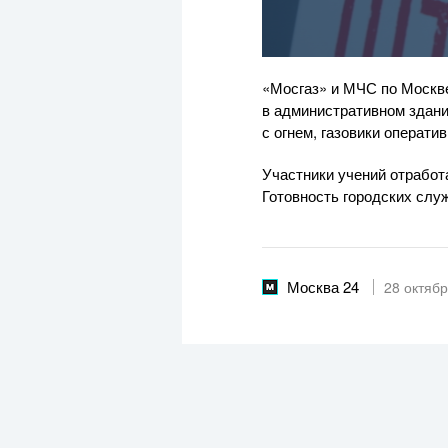
«Мосгаз» и МЧС по Москве
в административном здани
с огнем, газовики операти
Участники учений отработ
Готовность городских слу
Москва 24
28 октяб