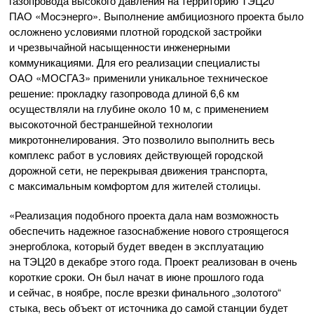
газопровода высокого давления на территорию ТЭЦ­20
П
АО «Мос­энерго»
. Выполнение амбициозного проекта было
осложнено условиями плотной городской застройки
и чрезвычайной насыщенности инженерными
коммуникациями. Для его реализации специалисты
ОАО «МОСГАЗ»
применили уникальное техническое
решение: прокладку газопровода длиной 6,6 км
осуществляли на глубине около 10 м, с применением
высокоточной бес­траншейной технологии
микротоннелирования. Это позволило выполнить весь
комплекс работ в условиях действующей городской
дорожной сети, не перекрывая движения транспорта,
с максимальным комфортом для жителей столицы.
«Реализация подобного проекта дала нам возможность
обеспечить надежное газоснабжение нового строящегося
энергоблока, который будет введен в эксплуатацию
на ТЭЦ­20 в декабре этого года. Проект реализован в очень
короткие сроки. Он был начат в июне прошлого года
и сейчас, в ноябре, после врезки финального „золотого“
стыка, весь объект от источника до самой станции будет