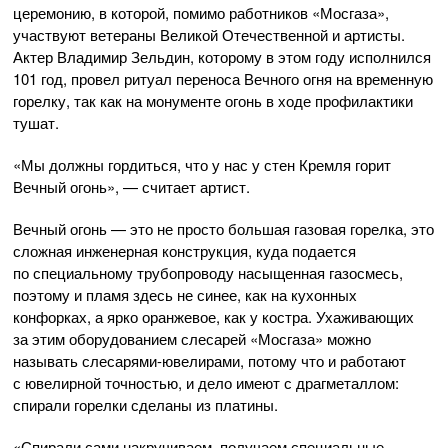
церемонию, в которой, помимо работников «Мосгаза»,
участвуют ветераны Великой Отечественной и артисты.
Актер Владимир Зельдин, которому в этом году исполнился
101 год, провел ритуал переноса Вечного огня на временную
горелку, так как на монументе огонь в ходе профилактики
тушат.
«Мы должны гордиться, что у нас у стен Кремля горит
Вечный огонь», — считает артист.
Вечный огонь — это не просто большая газовая горелка, это
сложная инженерная конструкция, куда подается
по специальному трубопроводу насыщенная газосмесь,
поэтому и пламя здесь не синее, как на кухонных
конфорках, а ярко оранжевое, как у костра. Ухаживающих
за этим оборудованием слесарей «Мосгаза» можно
называть
слесарями-ювелирами
, потому что и работают
с ювелирной точностью, и дело имеют с драгметаллом:
спирали горелки сделаны из платины.
«Спирали сами накручиваем, получаем специальные