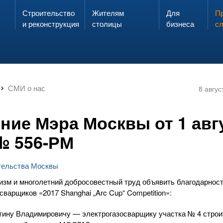
Строительство
Жителям
Для
Запах газа?
Пр
ЗВОНИ
и реконструкция
столицы
бизнеса
с
СМИ о нас
8 авгус
ние Мэра Москвы от 1 авг
№ 556-РМ
тельства Москвы
зм и многолетний добросовестный труд объявить благодарнос
варщиков «2017 Shanghai „Arc Cup“ Competition»:
тину Владимировичу — электрогазосварщику участка № 4 строи