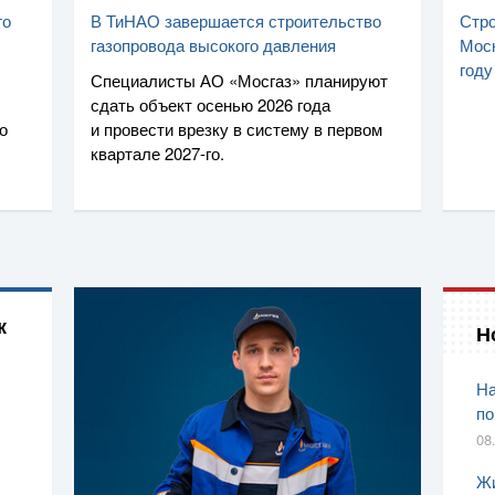
го
В ТиНАО завершается строительство
Стро
газопровода высокого давления
Моск
году
Специалисты
АО «Мосгаз»
планируют
сдать объект осенью 2026 года
о
и провести врезку в систему в первом
квартале
2027-го
.
к
Н
На
по
08
Жи