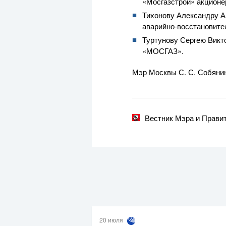
«Мосгазстрой» акцион
Тихонову Александру А
аварийно-восстановит
Туртунову Сергею Викт
«МОСГАЗ».
Мэр Москвы
С. С. Собяни
Вестник Мэра и Прави
20 июля