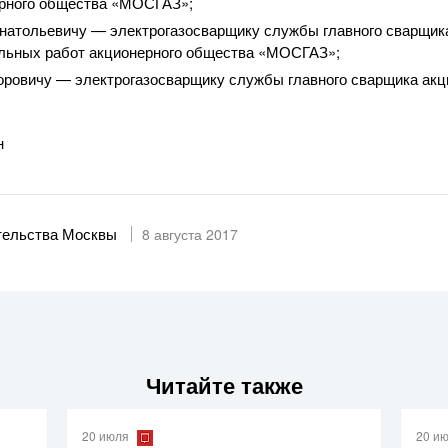
ерного общества «МОСГАЗ»;
натольевичу — электрогазосварщику службы главного сварщик
ельных
работ акционерного общества «МОСГАЗ»;
оровичу — электрогазосварщику службы главного сварщика акц
н
тельства Москвы
8 августа 2017
Читайте также
20 июля
20 и