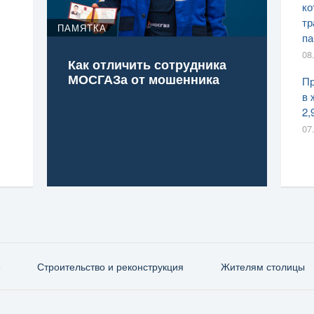
ко
тр
ПАМЯТКА
па
08
Как отличить сотрудника
МОСГАЗа от мошенника
Пр
в 
2,
07
е
Строительство и реконструкция
Жителям столицы