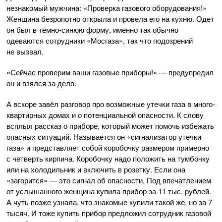
незнакомый мужчина: «Проверка газового оборудования!»
Женщина безропотно открыла и провела его на кухню. Одет
он был в
тёмно-синюю
форму, именно так обычно
одеваются сотрудники «Мосгаза», так что подозрений
не вызвал.
«Сейчас проверим ваши газовые приборы!» — предупредил
он и взялся за дело.
А вскоре завёл разговор про возможные утечки газа в много­
квартирных домах и о потенциальной опасности. К слову
всплыл рассказ о приборе, который может помочь избежать
опасных ситуаций. Называется он «сигнализатор утечки
газа» и представляет собой коробочку размером примерно
с четверть кирпича. Коробочку надо положить на тумбочку
или на холодильник и включить в розетку. Если она
«загорится» — это сигнал об опасности. Под впечатлением
от услышанного женщина купила прибор за 11 тыс. рублей.
А чуть позже узнала, что знакомые купили такой же, но за 7
тысяч. И тоже купить прибор предложил сотрудник газовой