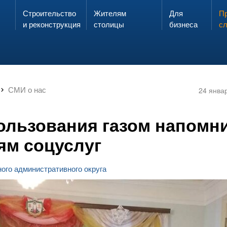
Строительство
Жителям
Для
Запах газа?
Пр
ЗВОНИ
и реконструкция
столицы
бизнеса
с
СМИ о нас
24 янва
ользования газом напомн
ям соцуслуг
ого административного округа