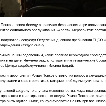
Попков провел беседу о правилах безопасности при пользован
ентре социального обслуживания «Арбат». Мероприятие состоя
и получатели соцуслуг Отделения дневного пребывания ТЦСО 
 учреждении каждую смену.
омнил нашим подопечным, какие правила необходимо соблюдат
ома и на даче. Инженер раздал слушателям тематические брош
тор Центра соцобслуживания Илонна Багрий.
части мероприятия Роман Попков ответил на вопросы слушателе
сплуатации и характеристиках, которые необходимо учитывать 
чателей соцуслуг о случаях мошенничества, когда посторонн
 проникают в квартиры пожилых людей. Роман Попков оставил 
тра быть бдительными, консультироваться с ним при возникнов