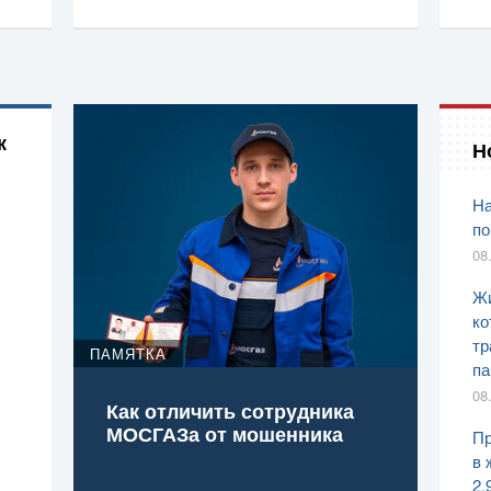
к
Н
На
по
08
Жи
ко
тр
ПАМЯТКА
па
08
Как отличить сотрудника
МОСГАЗа от мошенника
Пр
в 
2,