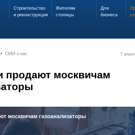
Строительство
Жителям
Для
Запах газа?
Пр
ЗВОНИ
и реконструкция
столицы
бизнеса
с
СМИ о нас
7 апре
 продают москвичам
заторы
ют москвичам газоанализаторы