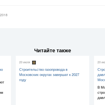
 2018
Читайте также
20 июля
20 и
во
Строительство газопровода в
Стро
Московских округах завершат к 2027
давл
году
Мос
уют
В Мо
ом
стро
дав