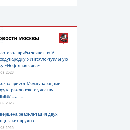
овости Москвы
артовал приём заявок на VIII
ждународную интеллектуальную
ру «Нефтяная сова»
.08.2026
сква примет Международный
рум гражданского участия
МЫВМЕСТЕ
.08.2026
вершена реабилитация двух
нцевских прудов
.08.2026