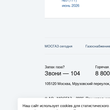
июнь 2026
МОСГАЗ сегодня
Газо­снабжени
Запах газа?
Горячая
Звони —
104
8 800
105120 Москва, Мрузовский переулок,
© АО «МОСГАЗ», 2026. При использов
обязательна.
Наш сайт использует cookies для статистического