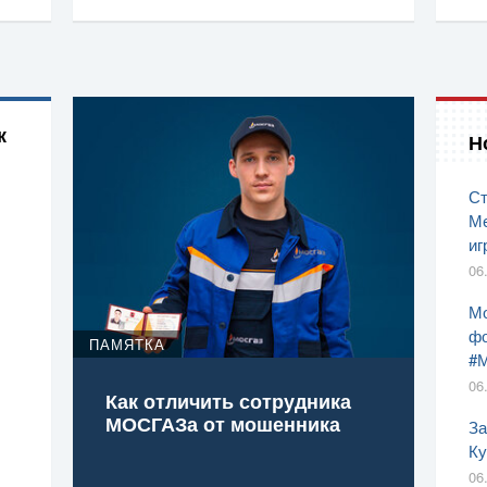
к
Н
Ст
Ме
иг
06
Мо
фо
ПАМЯТКА
#
06
Как отличить сотрудника
МОСГАЗа от мошенника
За
Ку
06