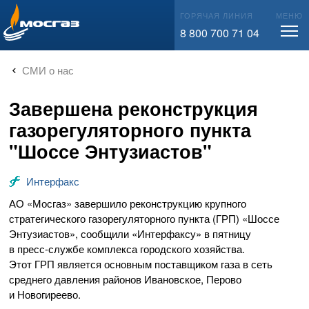
info@mos-gaz.ru
ГОРЯЧАЯ ЛИНИЯ
МЕНЮ
8 800 700 71 04
СМИ о нас
Завершена реконструкция
газорегуляторного пункта
"Шоссе Энтузиастов"
Интерфакс
АО «Мосгаз»
завершило реконструкцию крупного
стратегического газорегуляторного пункта (ГРП) «Шоссе
Энтузиастов», сообщили «Интерфаксу» в пятницу
в
пресс-службе
комплекса городского хозяйства.
Этот ГРП является основным поставщиком газа в сеть
среднего давления районов Ивановское, Перово
и Новогиреево.