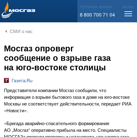
info@mos-gaz.ru
ГОРЯЧАЯ ЛИНИЯ
МЕНЮ
8 800 700 71 04
СМИ о нас
Мосгаз опроверг
сообщение о взрыве газа
на юго-востоке столицы
Газета.Ru
Представители компании Мосгаз сообщили, что
информация о взрыве бытового газа в доме на
юго-востоке
Москвы не соответствует действительности, передает РИА
«Новости».
«Бригада
аварийно-спасательного
формирования
АО „Мосгаз“ оперативно прибыла на место. Специалисты
МОСГАЗа провели проверку и установили, что хлопка газа