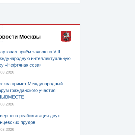
овости Москвы
артовал приём заявок на VIII
ждународную интеллектуальную
ру «Нефтяная сова»
.08.2026
сква примет Международный
рум гражданского участия
МЫВМЕСТЕ
.08.2026
вершена реабилитация двух
нцевских прудов
.08.2026