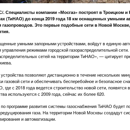
СС/. Специалисты компании «Мосгаз» построят в Троицком 
ах (ТиНАО) до конца 2019 года 18 км оснащенных умными 
 газопроводов. Это первые подобные сети в Новой Москве
тия.
ащенные умными запорными устройствами, войдут в единую ав
и управления режимами городской газораспределительной сети.
распределительных сетей на территории ТиНАО», — цитирует
пр
жиева.
, устройства позволяют дистанционно в течение нескольких мин
и газовой сети и обеспечивать бесперебойное и безопасное сн
, где с 2018 года ведется строительство новой сети, появятся 
ва используются с 2009 года, сейчас их более 620.
 по программе развития системы газоснабжения ТиНАО будет п
в редуцирования газа. На территории Новой Москвы создадут сис
вирования и автоматизации.