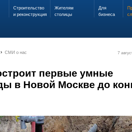
Строительство
Жителям
Для
Запах газа?
Пр
ЗВОНИ
и реконструкция
столицы
бизнеса
с
СМИ о нас
7 авгус
строит первые умные
ды в Новой Москве до кон