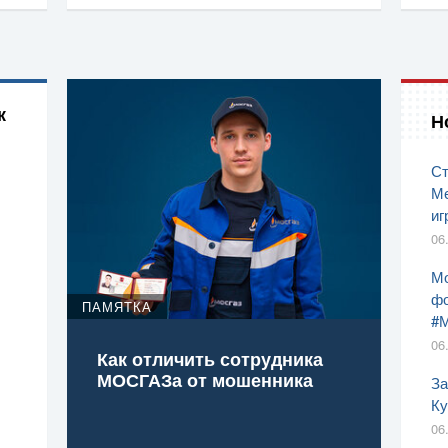
к
Н
Ст
Ме
иг
06
Мо
фо
ПАМЯТКА
#
06
Как отличить сотрудника
МОСГАЗа от мошенника
За
Ку
06