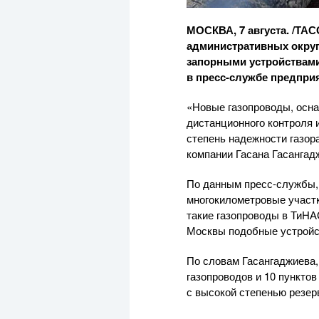
МОСКВА, 7 августа. /ТА
административных округ
запорными устройствами
в
пресс-службе
предприя
«Новые газопроводы, осн
дистанционного контроля 
степень надежности газо
компании Гасана Гасангад
По данным
пресс-службы
многокилометровые участк
такие газопроводы в ТиНАО
Москвы подобные устройст
По словам Гасангаджиева,
газопроводов и 10 пункто
с высокой степенью резер