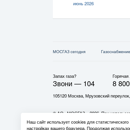
июнь 2026
МОСГАЗ сегодня
Газо­снабжени
Запах газа?
Горячая
Звони —
104
8 800
105120 Москва, Мрузовский переулок,
© АО «МОСГАЗ», 2026. При использов
обязательна.
Наш сайт использует cookies для статистического
настройках вашего браузера. Продолжая использов