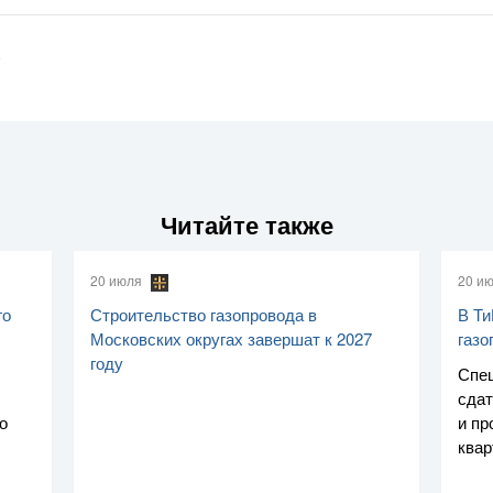
9
Читайте также
20 июля
20 и
го
Строительство газопровода в
В Ти
Московских округах завершат к 2027
газо
году
Спе
сдат
о
и пр
ква