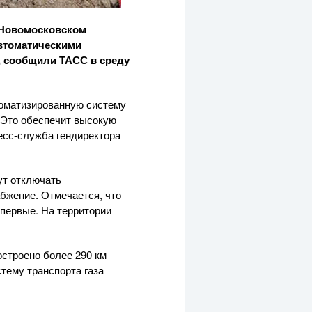
и Новомосковском
автоматическими
, сообщили ТАСС в среду
томатизированную систему
 Это обеспечит высокую
есс-служба
гендиректора
ут отключать
абжение. Отмечается, что
впервые. На территории
остроено более 290 км
тему транспорта газа