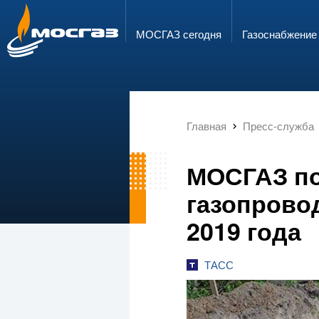
ГОРЯЧАЯ ЛИНИЯ
ЭЛЕКТРОННАЯ ПОЧТА
8 800 700 71 04
info@mos-gaz.ru
МОСГАЗ сегодня
Газо­снабжение
Главная
Пресс-служба
МОСГАЗ по
газопрово
2019 года
ТАСС