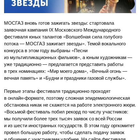
МОСГАЗ вновь готов зажигать звезды: стартовала
заявочная кампания IХ Московского Международного
фестиваля юных талантов «Волшебная сила голубого
потока — МОСГАЗ зажигает звезды». Темой вокального
конкурса в этом году выбраны «Песни
из мультипликационных фильмов», а юным художникам —
уже традиционно — предлагается представить работы
в трех номинациях: «Мир моего дома», «Вечный огонь —
вечная память» и «Будни и праздники газовой службы».
Первые этапы фестиваля традиционно проходят
в
онлайн-формате
, поэтому сложная эпидемиологическая
обстановка никак не скажется на работе электронного жюри.
«Восьмой фестиваль побил рекорд по числу участников:
мы получили более трех тысяч заявок со всей России
и из шести иностранных государств. В этом году оргкомитет
провел большую работу, чтобы сделать подачу заявок
и общение с участниками удобнее. На сайте фестиваля