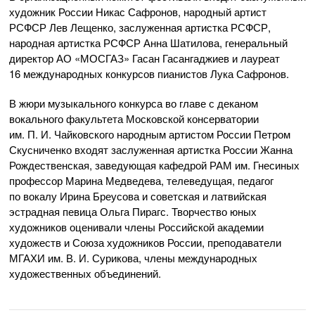
художник России Никас Сафронов, народный артист
РСФСР Лев Лещенко, заслуженная артистка РСФСР,
народная артистка РСФСР Анна Шатилова, генеральный
директор
АО «МОСГАЗ»
Гасан Гасангаджиев и лауреат
16 международных конкурсов пианистов Лука Сафронов.
В жюри музыкального конкурса во главе с деканом
вокального факультета Московской консерватории
им.
П. И. Чайковского
народным артистом России Петром
Скусниченко входят заслуженная артистка России Жанна
Рождественская, заведующая кафедрой РАМ им. Гнесиных
профессор Марина Медведева, телеведущая, педагог
по вокалу Ирина Бреусова и советская и латвийская
эстрадная певица Ольга Пирагс. Творчество юных
художников оценивали члены Российской академии
художеств и Союза художников России, преподаватели
МГАХИ им.
В. И. Сурикова
, члены международных
художественных объединений.