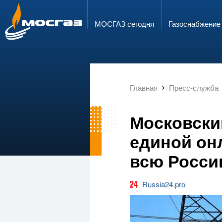
ГОРЯЧАЯ ЛИНИЯ
ЭЛЕКТРОННАЯ ПОЧТА
8 800 700 71 04
info@mos-gaz.ru
МОСГАЗ сегодня
Газо­снабжение
Главная
Пресс-служба
Московски
единой он
всю Росс
Russia24.pro