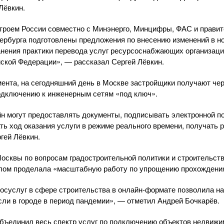
Лёвкин.
троем России совместно с Минэнерго, Минцифры, ФАС и прави
ербурга подготовлены предложения по внесению изменений в 
анения практики перевода услуг ресурсоснабжающих организаци
йской Федерации», — рассказал Сергей Лёвкин.
ента, на сегодняшний день в Москве застройщики получают чер
одключению к инженерным сетям «под ключ».
н могут предоставлять документы, подписывать электронной п
ть ход оказания услуги в режиме реального времени, получать 
гей Лёвкин.
осквы по вопросам градостроительной политики и строительст
елом проделала «масштабную работу по упрощению прохождени
осуслуг в сфере строительства в
онлайн-формате
позволила н
сли в городе в период пандемии», — отметил Андрей Бочкарёв.
объединил весь спектр услуг по подключению объектов недвиж