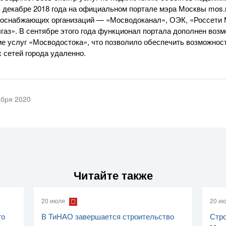
 в декабре 2018 года на официальном портале мэра Москвы mos.
оснабжающих организаций — «Мосводоканал», ОЭК, «Россети М
аз». В сентябре этого года функционал портала дополнен воз
е услуг «Мосводостока», что позволило обеспечить возможнос
 сетей города удаленно.
абря 2020
Читайте также
20 июля
20 и
го
В ТиНАО завершается строительство
Стро