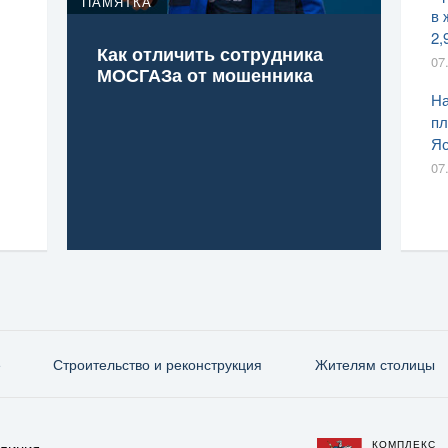
ПАМЯТКА
в 
2,
Как отличить сотрудника
07
МОСГАЗа от мошенника
На
пл
Яс
07
е
Строительство и реконструкция
Жителям столицы
КОМПЛЕКС