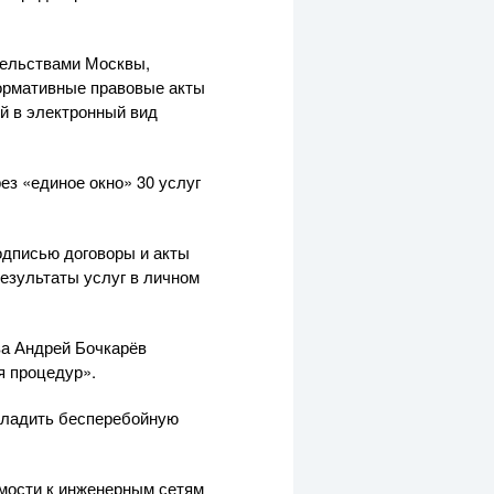
тельствами Москвы,
нормативные правовые акты
й в электронный вид
ез «единое окно» 30 услуг
одписью договоры и акты
результаты услуг в личном
ва Андрей Бочкарёв
я процедур».
аладить бесперебойную
имости к инженерным сетям