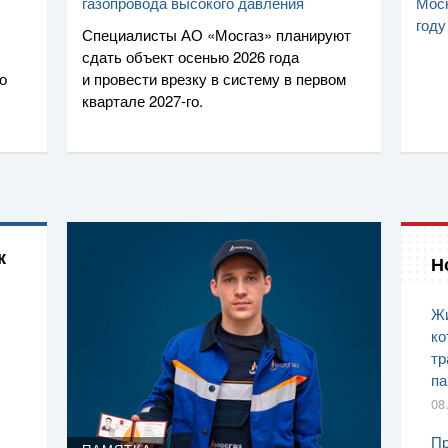
газопровода высокого давления
Моск
году
Специалисты
АО «Мосгаз»
планируют
сдать объект осенью 2026 года
о
и провести врезку в систему в первом
квартале
2027-го
.
к
Н
Жи
ко
тр
па
08
Пр