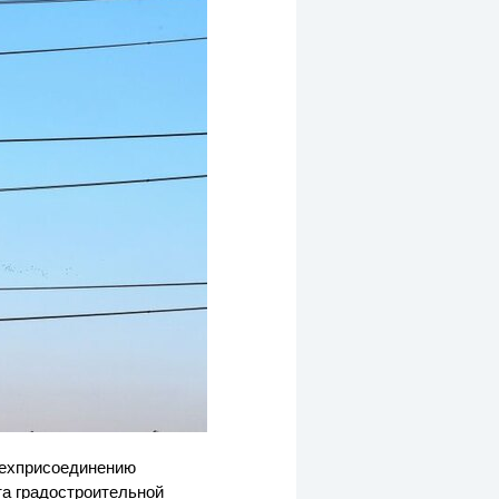
техприсоединению
та градостроительной