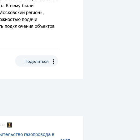
ru. К нему были
осковский регион»,
можностью подачи
ть подключения объектов
Поделиться
юля
ительство газопровода в