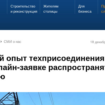
Строительство
Жителям
Для
Запах газа?
Пр
ЗВОНИ
и реконструкция
столицы
бизнеса
с
СМИ о нас
18 декаб
й опыт техприсоединения
лайн-заявке распространя
ию