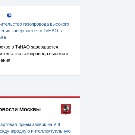
юля
ительство газопровода высокого
ения завершается в ТиНАО в
кве
скве в ТиНАО завершается
ительство газопровода высокого
ления
овости Москвы
артовал приём заявок на VIII
ждународную интеллектуальную