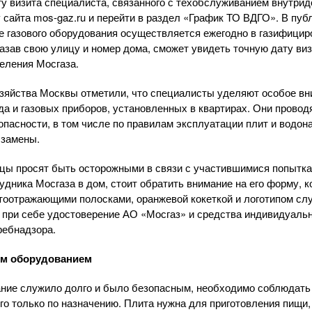
ту визита специалиста, связанного с техобслуживанием внутрид
у сайта
mos-gaz
.ru и перейти в раздел «График ТО ВДГО». В пуб
е газового оборудования осуществляется ежегодно в газифици
азав свою улицу и номер дома, сможет увидеть точную дату ви
еления Мосгаза.
озяйства Москвы отметили, что специалисты уделяют особое в
да и газовых приборов, установленных в квартирах. Они провод
опасности, в том числе по правилам эксплуатации плит и водон
 замены.
ицы просят быть осторожными в связи с участившимися попытк
удника Мосгаза в дом, стоит обратить внимание на его форму, 
тоотражающими полосками, оранжевой кокеткой и логотипом сл
 при себе удостоверение
АО «Мосгаз»
и средства индивидуальн
ребнадзора.
ым оборудованием
ание служило долго и было безопасным, необходимо соблюдать
го только по назначению. Плита нужна для приготовления пищи,