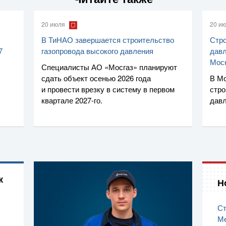
20 июля
20 и
В ТиНАО завершается строительство
Стро
7
газопровода высокого давления
давл
Мос
Специалисты
АО «Мосгаз»
планируют
сдать объект осенью 2026 года
В Мо
и провести врезку в систему в первом
стро
квартале
2027-го
.
дав
к
Н
Ст
Ме