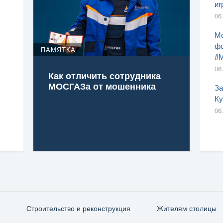
иг
06
Мо
фо
ПАМЯТКА
#
06
Как отличить сотрудника
МОСГАЗа от мошенника
За
Ку
06
е
Строительство и реконструкция
Жителям столицы