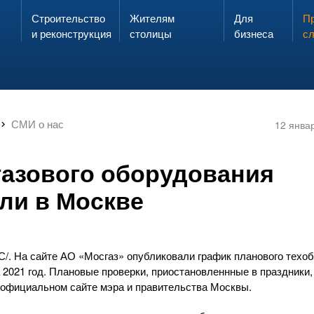
Строительство
Жителям
Для
Запах газа?
Пр
ЗВОНИ
и реконструкция
столицы
бизнеса
с
СМИ о нас
12 янва
газового оборудования
ли в Москве
С/. На сайте
АО «Мосгаз»
опубликовали график планового техоб
 2021 год. Плановые проверки, приостановленнные в праздники,
 официальном сайте мэра и правительства Москвы.