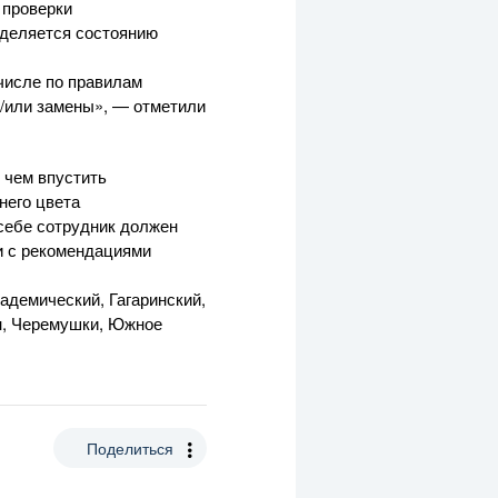
 проверки
уделяется состоянию
 числе по правилам
и/или замены», — отметили
 чем впустить
него
цвета
себе сотрудник должен
и с рекомендациями
адемический, Гагаринский,
ан, Черемушки, Южное
Поделиться