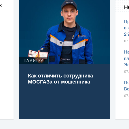
к
Н
Пр
в 
2,
07
На
пл
ПАМЯТКА
Яс
07
Как отличить сотрудника
МОСГАЗа от мошенника
Пя
Во
07