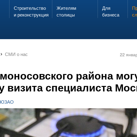
Строительство
Жителям
Для
Запах газа?
Пр
ЗВОНИ
и реконструкция
столицы
бизнеса
с
СМИ о нас
22 янва
моносовского района мог
у визита специалиста Мос
» ЮЗАО