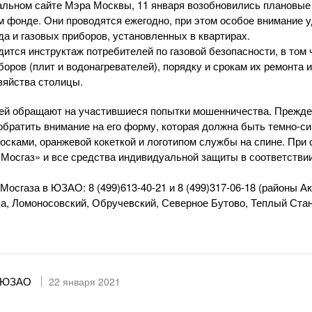
альном сайте Мэра Москвы, 11 января возобновились плановые
 фонде. Они проводятся ежегодно, при этом особое внимание 
да и газовых приборов, установленных в квартирах.
дится инструктаж потребителей по газовой безопасности, в том
боров (плит и водонагревателей), порядку и срокам их ремонта 
зяйства столицы.
ей обращают на участившиеся попытки мошенничества. Прежде
 обратить внимание на его форму, которая должна быть
темно-си
сками, оранжевой кокеткой и логотипом службы на спине. При 
«Мосгаз»
и все средства индивидуальной защиты в соответстви
 Мосгаза в ЮЗАО:
8 (499)613-40-21
и
8 (499)317-06-18
(районы Ак
ка, Ломоносовский, Обручевский, Северное Бутово, Теплый Ст
» ЮЗАО
22 января 2021