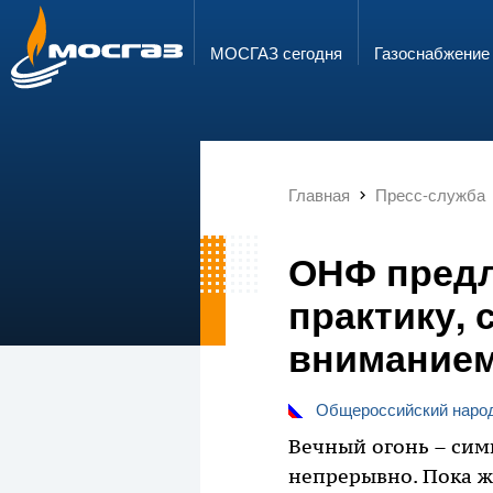
ГОРЯЧАЯ ЛИНИЯ
ЭЛЕКТРОННАЯ ПОЧТА
8 800 700 71 04
info@mos-gaz.ru
МОСГАЗ сегодня
Газо­снабжение
Главная
Пресс-служба
ОНФ предл
практику, 
вниманием
Общероссийский наро
Вечный огонь – сим
непрерывно. Пока ж