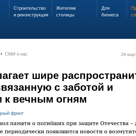
Строительство
Жителям
Для
Запах газа?
Пр
ЗВОНИ
и реконструкция
столицы
бизнеса
с
СМИ о нас
24 мар
агает шире распространи
связанную с заботой и
 к вечным огням
дный фронт
вол памяти о погибших при защите Отечества – 
е периодически появляются новости о возмутит