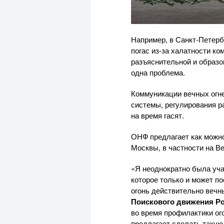
Например, в Санкт-Петерб
погас из-за халатности к
разъяснительной и образо
одна проблема.
Коммуникации вечных огне
системы, регулирования ра
на время гасят.
ОНФ предлагает как можно
Москвы, в частности на Ве
«Я неоднократно была уча
которое только и может п
огонь действительно вечн
Поискового движения Ро
во время профилактики ог
предлагает сделать такую