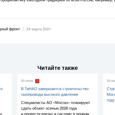
дный фронт
24 марта 2021
Читайте также
20 июля
20 и
го
В ТиНАО завершается строительство
Стро
газопровода высокого давления
Моск
году
Специалисты
АО «Мосгаз»
планируют
сдать объект осенью 2026 года
о
и провести врезку в систему в первом