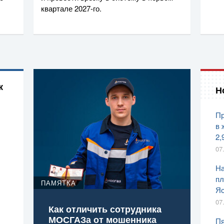
квартале
2027-го
.
к
Н
Пр
в 
2,
07
На
пл
ПАМЯТКА
Яс
07
Как отличить сотрудника
МОСГАЗа от мошенника
Пя