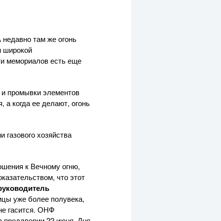
 недавно там же огонь
и широкой
ти мемориалов есть еще
и и промывки элементов
 а когда ее делают, огонь
 газового хозяйства
ошения к Вечному огню,
казательством, что этот
руководитель
ицы уже более полувека,
не гасится. ОНФ
в преддверии 22 июня, Дня