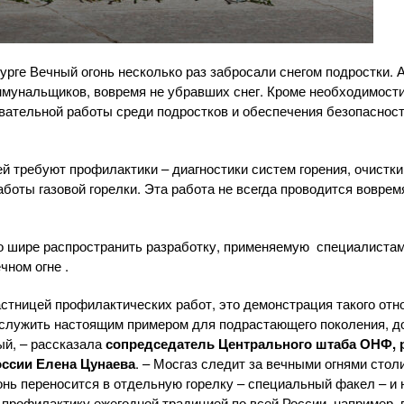
урге Вечный огонь несколько раз забросали снегом подростки. А
оммунальщиков, вовремя не убравших снег. Кроме необходимост
вательной работы среди подростков и обеспечения безопаснос
й требуют профилактики – диагностики систем горения, очистк
боты газовой горелки. Эта работа не всегда проводится вовремя,
 шире распространить разработку, применяемую специалистами
чном огне .
стницей профилактических работ, это демонстрация такого отн
ослужить настоящим примером для подрастающего поколения, до
ый, – рассказала
сопредседатель Центрального штаба ОНФ, 
ссии Елена Цунаева
. – Мосгаз следит за вечными огнями стол
онь переносится в отдельную горелку – специальный факел – и 
 профилактику ежегодной традицией по всей России, например, 