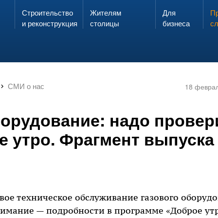
Строительство
Жителям
Для
Запах газа?
Пр
ЗВОНИ
и реконструкция
столицы
бизнеса
с
СМИ о нас
18 февра
борудование: надо провер
е утро. Фрагмент выпуска
вое техническое обслуживание газового оборудо
нимание — подробности в программе «Доброе ут