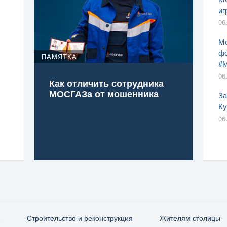
иг
06
Мо
фо
ПАМЯТКА
#
06
Как отличить сотрудника
МОСГАЗа от мошенника
За
Ку
06
е
Строительство и реконструкция
Жителям столицы