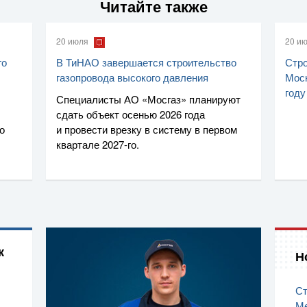
Читайте также
20 июля
20 и
го
В ТиНАО завершается строительство
Стро
газопровода высокого давления
Моск
году
Специалисты
АО «Мосгаз»
планируют
сдать объект осенью 2026 года
о
и провести врезку в систему в первом
квартале
2027-го
.
к
Н
Ст
Ме