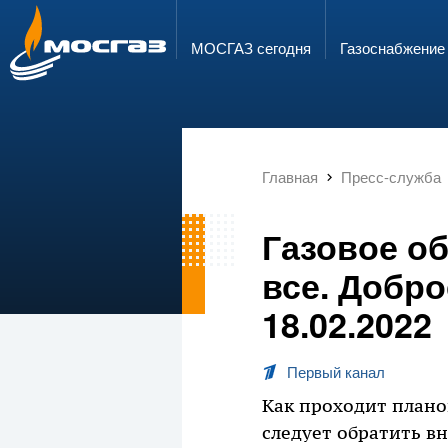
ГОРЯЧАЯ ЛИНИЯ
ЭЛЕКТРОННАЯ ПОЧТА
8 800 700 71 04
info@mos-gaz.ru
МОСГАЗ сегодня
Газо­снабжение
Главная
Пресс-служба
Газовое о
все. Добро
18.02.2022
Первый канал
Как проходит плано
следует обратить в