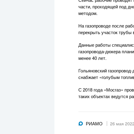
части, проходящей под дн
методом.
На газопроводе после раб
перекрыть участок трубы в
Данные работы специалист
газопровода-дюкера плани
менее 40 лет.
Гольяновский газопровод-
снабжает «голубым топлив
С 2018 года «Мосгаз» про
таких объектах ведутся р
РИАМО
26 мая 202