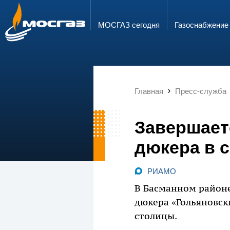
ГОРЯЧАЯ ЛИНИЯ
ЭЛЕКТРОННАЯ ПОЧТА
8 800 700 71 04
info@mos-gaz.ru
МОСГАЗ сегодня
Газо­снабжение
Главная
Пресс-служба
Завершает
дюкера в 
РИАМО
В Басманном районе
дюкера «Гольяновск
столицы.