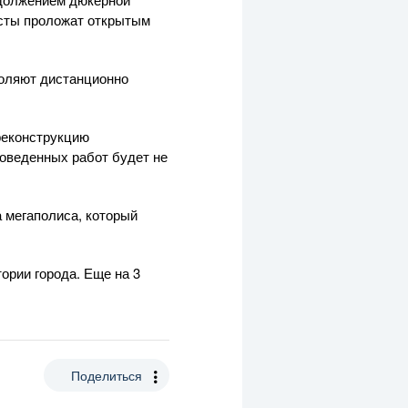
исты проложат открытым
воляют дистанционно
реконструкцию
роведенных работ будет не
а мегаполиса, который
ории города. Еще на 3
Поделиться