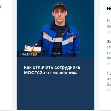
к
Н
На
по
08
Жи
ко
тр
ПАМЯТКА
па
08
Как отличить сотрудника
МОСГАЗа от мошенника
Пр
в 
2,
07