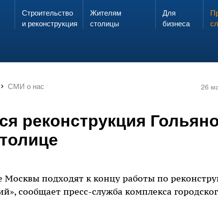
Строительство
Жителям
Для
Запах газа?
Пр
ЗВОНИ
и реконструкция
столицы
бизнеса
с
СМИ о нас
26 м
ся реконструкция Гольяно
столице
 Москвы подходят к концу работы по реконстру
ий», сообщает пресс-служба комплекса городског