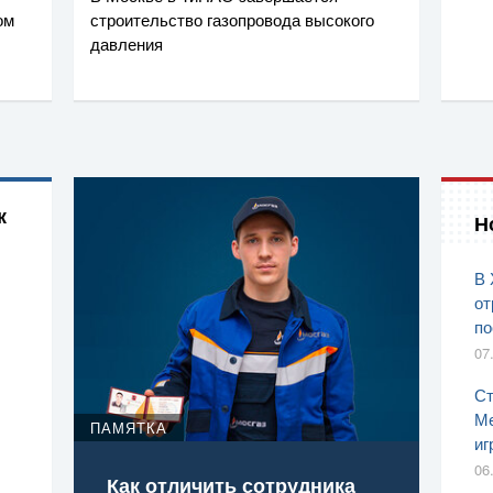
ом
строительство газопровода высокого
давления
к
Н
В 
от
по
07
Ст
Ме
ПАМЯТКА
иг
06
Как отличить сотрудника