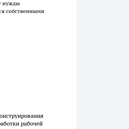
у нужды
ся собственными
конструирования
работки рабочей