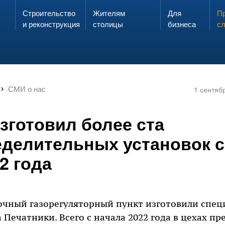
Строительство
Жителям
Для
Запах газа?
Пр
ЗВОНИ
и реконструкция
столицы
бизнеса
с
СМИ о нас
1 сентяб
зготовил более ста
еделительных установок с
2 года
очный газорегуляторный пункт изготовили спец
 Печатники. Всего с начала 2022 года в цехах п