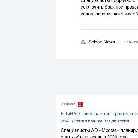
исключить брак при прове
использование которых об
Seldon.News
1 сент
20 июля
В ТиНАО завершается строительст
газопровода высокого давления
Специалисты
АО «Мосгаз»
планир
сдать объект осенью 2026 года