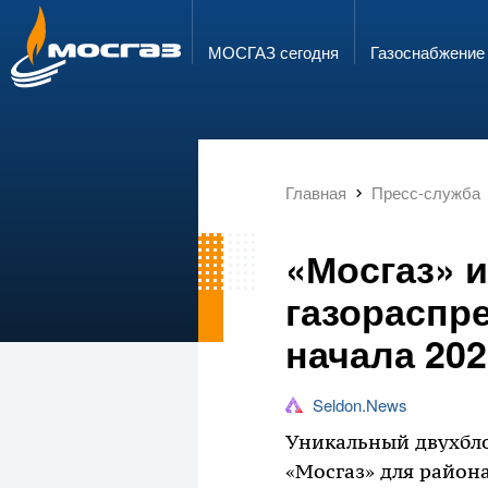
ГОРЯЧАЯ ЛИНИЯ
ЭЛЕКТРОННАЯ ПОЧТА
8 800 700 71 04
info@mos-gaz.ru
МОСГАЗ сегодня
Газо­снабжение
Главная
Пресс-служба
«Мосгаз» и
газораспр
начала 202
Seldon.News
Уникальный двухбл
«Мосгаз» для района