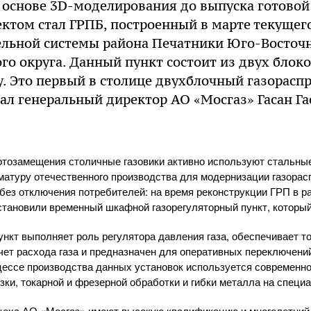
 основе 3D-моделирования до выпуска готовой
том стал ГРПБ, построенный в марте текущего
ельной системы района Печатники Юго-Восточ
о округа. Данный пункт состоит из двух блок
у. Это первый в столице двухблочный газорас
зал генеральный директор АО «Мосгаз» Гасан Г
ртозамещения столичные газовики активно используют стальны
рматуру отечественного производства для модернизации газора
без отключения потребителей: на время реконструкции ГРП в р
тановили временный шкафной газорегуляторный пункт, который
нкт выполняет роль регулятора давления газа, обеспечивает то
чет расхода газа и предназначен для оперативных переключени
цессе производства данных установок используется современно
зки, токарной и фрезерной обработки и гибки металла на специ
цеха АО «Мосгаз» имеют высокую квалификацию и многолетний 