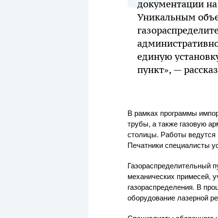
документации на
Уникальным объек
газораспределит
административног
единую установк
пункт», — расска
В рамках программы импо
трубы, а также газовую а
столицы. Работы ведутся 
Печатники специалисты ус
Газораспределительный пу
механических примесей, у
газораспределения. В про
оборудование лазерной ре
Специалисты сборочного 