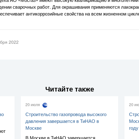
дении сварочных работ. Для окрашивания применяются лакокр
еспечивает антикоррозийные свойства на всем жизненном цикл
ября 2022
Читайте также
20 июля
20 и
во
Строительство газопровода высокого
Стро
давления завершается в ТиНАО в
Моск
Москве
году
уют
В Москве в ТиНАО завершается