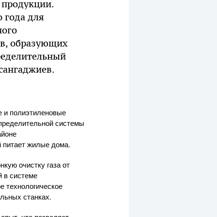
 продукции.
 года для
ного
ов, образующих
пределительный
асангаджиев.
е и полиэтиленовые
спределительной системы
айоне
 питает жилые дома.
нкую очистку газа от
й в системе
е технологическое
альных станках.
опыт, что позволяет