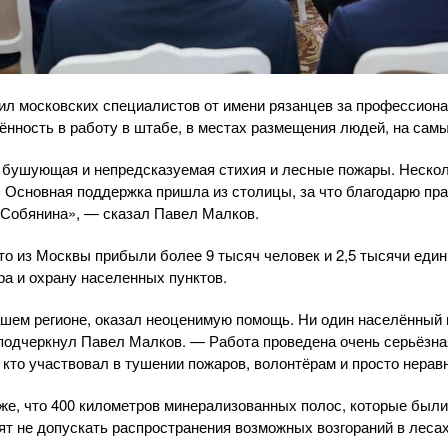
л московских специалистов от имени рязанцев за профессиона
нность в работу в штабе, в местах размещения людей, на сам
 бушующая и непредсказуемая стихия и лесные пожары. Нескол
. Основная поддержка пришла из столицы, за что благодарю пр
 Собянина», — сказал Павел Малков.
то из Москвы прибыли более 9 тысяч человек и 2,5 тысячи един
а и охрану населенных пунктов.
ашем регионе, оказал неоценимую помощь. Ни один населённый 
подчеркнул Павел Малков. — Работа проведена очень серьёзна
 кто участвовал в тушении пожаров, волонтёрам и просто нер
кже, что 400 километров минерализованных полос, которые бы
лят не допускать распространения возможных возгораний в лесах