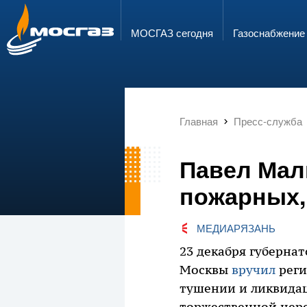
ГОРЯЧАЯ ЛИНИЯ
ЭЛЕКТРОННАЯ ПОЧТА
8 800 700 71 04
info@mos-gaz.ru
МОСГАЗ сегодня
Газо­снабжение
Главная
Пресс-служба
Павел Мал
пожарных,
МЕДИАРЯЗАНЬ
23 декабря губерна
Москвы
вручил
реги
тушении и ликвидац