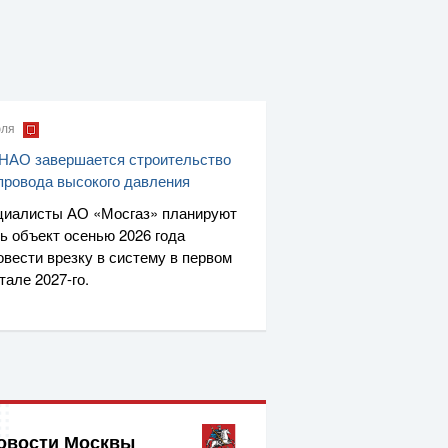
юля
НАО завершается строительство
провода высокого давления
циалисты
АО «Мосгаз»
планируют
ь объект осенью 2026 года
овести врезку в систему в первом
ртале
2027-го
.
овости Москвы