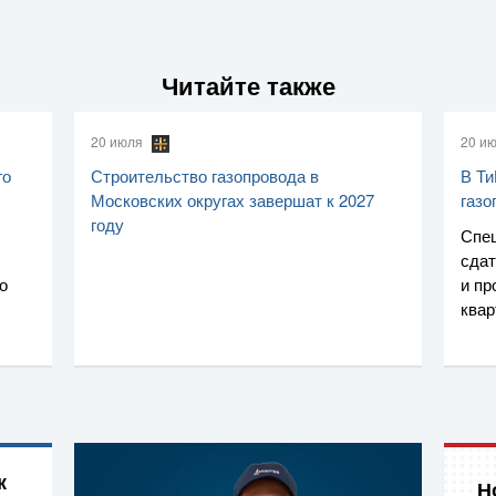
Читайте также
20 июля
20 и
го
Строительство газопровода в
В Ти
Московских округах завершат к 2027
газо
году
Спе
сдат
о
и пр
ква
к
Н