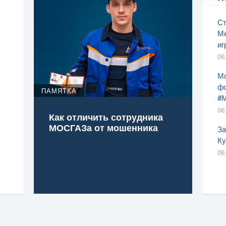
Ст
Ме
иг
06
Мо
фо
ПАМЯТКА
#
06
Как отличить сотрудника
МОСГАЗа от мошенника
За
Ку
06