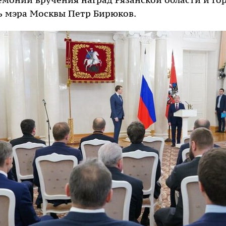
монии вручения наград Рязанской области и го
ь мэра Москвы Петр Бирюков.