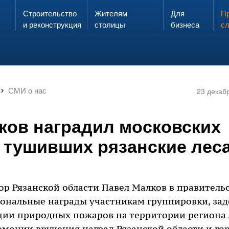
Строительство
Жителям
Для
Запах газа?
Пр
ЗВОНИ
и реконструкция
столицы
бизнеса
с
СМИ о нас
23 декаб
ков наградил московских
 тушивших рязанские лес
тор Рязанской области Павел Малков в правитель
ональные награды участникам группировки, зад
ии природных пожаров на территории региона л