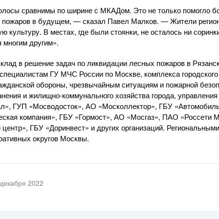
олосы сравнимы по ширине с МКАДом. Это не только помогло бор
 пожаров в будущем, — сказал Павел Малков. — Жители регио
культуру. В местах, где были стоянки, не осталось ни соринки
я многим другим».
клад в решение задач по ликвидации лесных пожаров в Рязанс
специалистам ГУ МЧС России по Москве, комплекса городского
ражданской обороны, чрезвычайным ситуациям и пожарной безо
анения и жилищно-коммунального хозяйства города, управлени
л», ГУП «Мосводосток», АО «Москоллектор», ГБУ «Автомобиль
ская компания», ГБУ «Гормост», АО «Мосгаз», ПАО «Россети М
центр», ГБУ «Доринвест» и других организаций. Региональным
ративных округов Москвы.
 декабря 2022