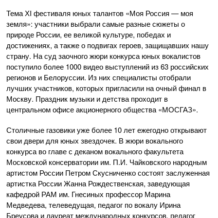
Тема ХI фестиваля юных талантов «Моя Россия — моя
земля»: участники выбрали самые разные сюжеты о
природе России, ее великой культуре, победах и
достижениях, а также о подвигах героев, защищавших нашу
страну. На суд заочного жюри конкурса юных вокалистов
поступило более 1000 видео выступлений из 63 российских
регионов и Белоруссии. Из них специалисты отобрали
лучших участников, которых пригласили на очный финал в
Москву. Праздник музыки и детства проходит в
центральном офисе акционерного общества «МОСГАЗ».
Столичные газовики уже более 10 лет ежегодно открывают
свои двери для юных звездочек. В жюри вокального
конкурса во главе с деканом вокального факультета
Московской консерватории им. П.И. Чайковского народным
артистом России Петром Скусниченко состоят заслуженная
артистка России Жанна Рождественская, заведующая
кафедрой РАМ им. Гнесиных профессор Марина
Медведева, телеведущая, педагог по вокалу Ирина
Бреусова и лауреат международных конкурсов, педагог