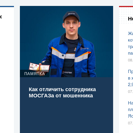
к
Н
Жи
ко
тр
па
08
Пр
ПАМЯТКА
в 
2,
Как отличить сотрудника
07
МОСГАЗа от мошенника
На
пл
Яс
07