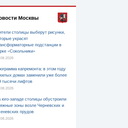
овости Москвы
тели столицы выберут рисунки,
торые украсят
ансформаторные подстанции в
рке «Сокольники»
.08.2026
ограмма капремонта: в этом году
жилых домах заменили уже более
9 тысячи лифтов
.08.2026
 юго-западе столицы обустроили
яжные зоны возле Черневских и
еневских прудов
.08.2026