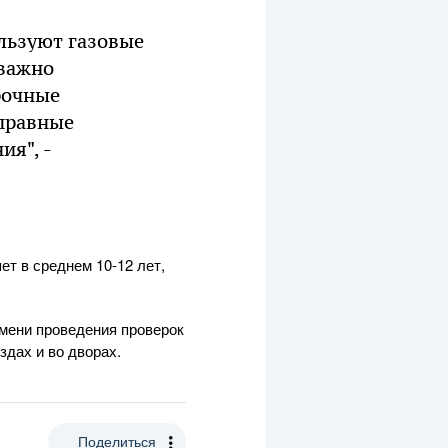
ользуют газовые
 важно
рочные
правные
ия", -
ет в среднем 10-12 лет,
емени проведения проверок
дах и во дворах.
Поделиться