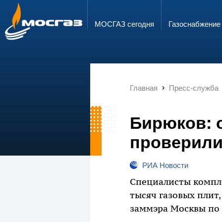
ГОРЯЧАЯ ЛИНИЯ
ЭЛЕКТРОННАЯ ПОЧТА
8 800 700 71 04
info@mos-gaz.ru
МОСГАЗ сегодня
Газо­снабжение
Главная
Пресс-служба
Бирюков: 
проверили 
РИА Новости
Специалисты компле
тысяч газовых плит
заммэра Москвы по 