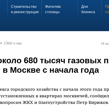
Строительство
Жителям
Для
Запах газа?
Пр
ЗВОНИ
и реконструкция
столицы
бизнеса
с
СМИ о нас
19 м
около 680 тысяч газовых 
в Москве с начала года
кса городского хозяйства с начала этого года п
, установленных в квартирах москвичей, сообщи
вопросам ЖКХ и благоустройства Петр Бирюков