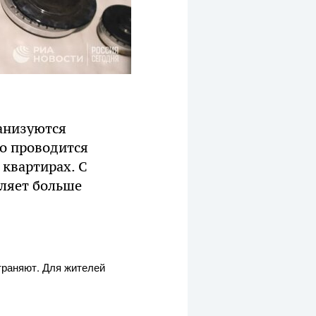
анизуются
но проводится
 квартирах. С
вляет больше
траняют. Для жителей