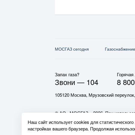
МОСГАЗ сегодня
Газо­снабжени
Запах газа?
Горячая
Звони —
104
8 800
105120 Москва, Мрузовский переулок,
© АО «МОСГАЗ», 2026. При использов
обязательна.
Наш сайт использует cookies для статистического
настройках вашего браузера. Продолжая использов