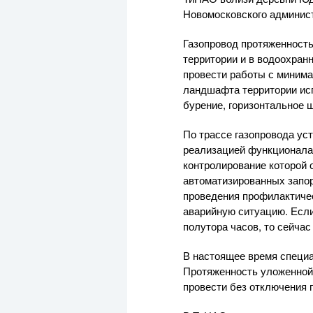
Новомосковского админист
Газопровод протяженность
территории и в водоохран
провести работы с миним
ландшафта территории исп
бурение, горизонтальное 
По трассе газопровода ус
реализацией функционала 
контролирование которой
автоматизированных запор
проведения профилактичес
аварийную ситуацию. Если
полутора часов, то сейча
В настоящее время специа
Протяженность уложенной 
провести без отключения 