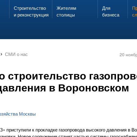
Строительство
Жителям
Для
Запах газа?
Пр
ЗВОНИ
и реконструкция
столицы
бизнеса
с
СМИ о нас
20 нояб
о строительство газопро
давления в Вороновском
хозяйства Москвы
 приступили к прокладке газопровода высокого давления в В
новки. Новое сооружение станет частью системы газоснабжени