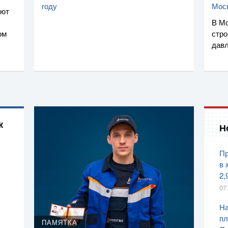
году
Мос
уют
В Мо
ом
стро
дав
к
Н
Пр
в 
2,
07
На
пл
ПАМЯТКА