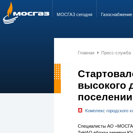
ГОРЯЧАЯ ЛИНИЯ
ЭЛЕКТРОННАЯ ПОЧТА
8 800 700 71 04
info@mos-gaz.ru
МОСГАЗ сегодня
Газо­снабжение
Главная
Пресс-служба
Стартовал
высокого 
поселении
Комплекс городского 
Специалисты АО «МОСГАЗ»
ТиНАО вблизи деревни Юда