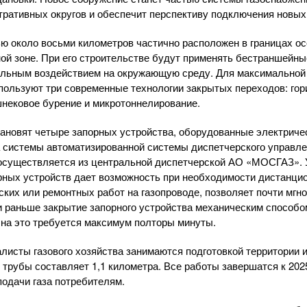
ративных округов и обеспечит перспективу подключения новых
ю около восьми километров частично расположен в границах о
ной зоне. При его строительстве будут применять бестраншейн
альным воздействием на окружающую среду. Для максимальной 
ользуют три современные технологии закрытых переходов: гор
шнековое бурение и микротоннелирование.
тановят четыре запорных устройства, оборудованные электриче
системы автоматизированной системы диспетчерского управле
 осуществляется из центральной диспетчерской АО «МОСГАЗ». 
ных устройств дает возможность при необходимости дистанцио
ких или ремонтных работ на газопроводе, позволяет почти мгн
 раньше закрытие запорного устройства механическим способом
с на это требуется максимум полторы минуты.
листы газового хозяйства занимаются подготовкой территории и
трубы составляет 1,1 километра. Все работы завершатся к 2025
подачи газа потребителям.