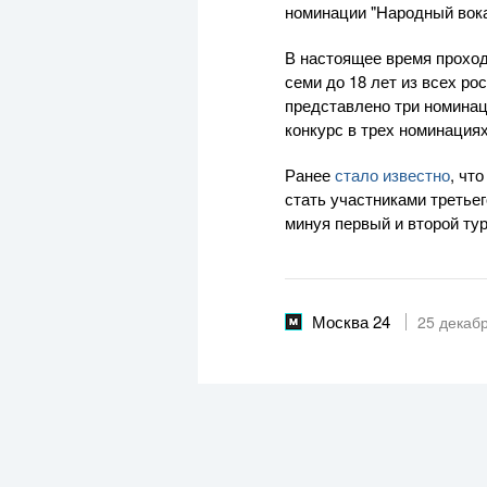
номинации "Народный вока
В настоящее время проходи
семи до 18 лет из всех ро
представлено три номинац
конкурс в трех номинация
Ранее
стало известно
, чт
стать участниками третьег
минуя первый и второй ту
Москва 24
25 декаб