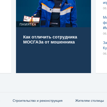
иг
06
Мо
фо
ПАМЯТКА
#
06
Как отличить сотрудника
МОСГАЗа от мошенника
За
Ку
06
е
Строительство и реконструкция
Жителям столицы