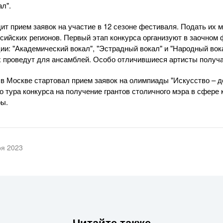
л".
т прием заявок на участие в 12 сезоне фестиваля. Подать их мо
ссийских регионов. Первый этап конкурса организуют в заочном
ии: "Академический вокал", "Эстрадный вокал" и "Народный во
х проведут для ансамблей. Особо отличившиеся артисты получа
о в Москве стартовал прием заявок на олимпиады "Искусство – 
о тура конкурса на получение грантов столичного мэра в сфере 
ры.
ря 2023
Читайте также