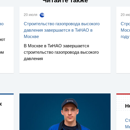
20 июля
20 и
во
Строительство газопровода высокого
Стро
давления завершается в ТиНАО в
Моск
Москве
году
уют
В Москве в ТиНАО завершается
ом
строительство газопровода высокого
давления
к
Н
Ст
Ме