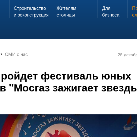
Строительство
Жителям
Для
Запах газа?
Пр
ЗВОНИ
и реконструкция
столицы
бизнеса
с
СМИ о нас
25 декаб
пройдет фестиваль юных
в "Мосгаз зажигает звезд