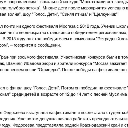
вум направлениям – вокальный конкурс "Мосгаз зажигает звезды
ла голубого потока". Многие дети после мероприятия успешно 
вая волна", шоу "Голос. Дети", "Синяя птица" и "Щелкунчик".
ил почти ни одного фестиваля Мосгаза с 2012 года. Ученик шко
ьми лет и неоднократно становился победителем региональных,
В 2013 году он стал победителем в номинации "Эстрадный вокал
ом", – говорится в сообщении.
 Гран-при восьмого фестиваля. Участниками конкурса были в том
ак, Шамиля Ибадова жюри и зрители конкурса "Мосгаз зажигает 
х исполнением песни "Офицеры". После победы на фестивале он
ел в финал шоу "Голос. Дети". Потом он победил на фестивале 
окал" среди детей в возрасте от 12 до 14 лет с песней Муслим
 Федосеева выступала на фестивале и после стала студенткой
ведения. Уже потом девушка начала работать преподавательниц
 году, Федосеева представляла родной Краснодарский край и с