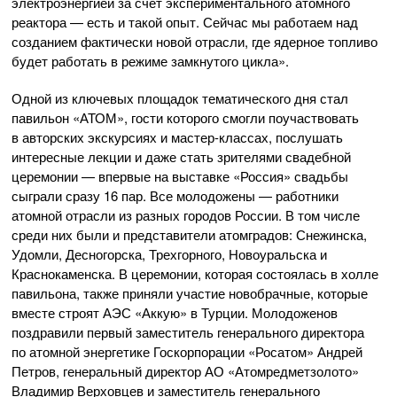
электроэнергией за счет экспериментального атомного
реактора — есть и такой опыт. Сейчас мы работаем над
созданием фактически новой отрасли, где ядерное топливо
будет работать в режиме замкнутого цикла».
Одной из ключевых площадок тематического дня стал
павильон «АТОМ», гости которого смогли поучаствовать
в авторских экскурсиях и мастер-классах, послушать
интересные лекции и даже стать зрителями свадебной
церемонии — впервые на выставке «Россия» свадьбы
сыграли сразу 16 пар. Все молодожены — работники
атомной отрасли из разных городов России. В том числе
среди них были и представители атомградов: Снежинска,
Удомли, Десногорска, Трехгорного, Новоуральска и
Краснокаменска. В церемонии, которая состоялась в холле
павильона, также приняли участие новобрачные, которые
вместе строят АЭС «Аккую» в Турции. Молодоженов
поздравили первый заместитель генерального директора
по атомной энергетике Госкорпорации «Росатом» Андрей
Петров, генеральный директор АО «Атомредметзолото»
Владимир Верховцев и заместитель генерального