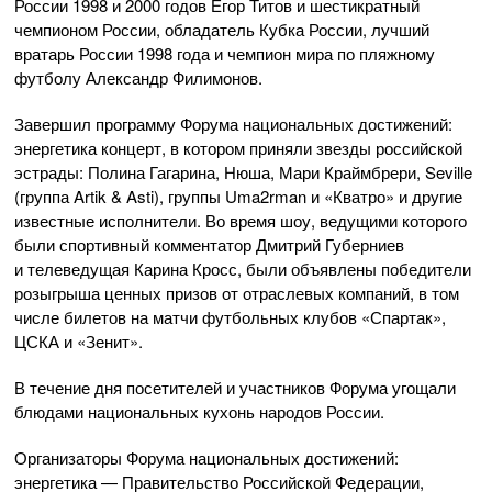
России 1998 и 2000 годов Егор Титов и шестикратный
чемпионом России, обладатель Кубка России, лучший
вратарь России 1998 года и чемпион мира по пляжному
футболу Александр Филимонов.
Завершил программу Форума национальных достижений:
энергетика концерт, в котором приняли звезды российской
эстрады: Полина Гагарина, Нюша, Мари Краймбрери, Seville
(группа Artik & Asti), группы Uma2rman и «Кватро» и другие
известные исполнители. Во время шоу, ведущими которого
были спортивный комментатор Дмитрий Губерниев
и телеведущая Карина Кросс, были объявлены победители
розыгрыша ценных призов от отраслевых компаний, в том
числе билетов на матчи футбольных клубов «Спартак»,
ЦСКА и «Зенит».
В течение дня посетителей и участников Форума угощали
блюдами национальных кухонь народов России.
Организаторы Форума национальных достижений:
энергетика — Правительство Российской Федерации,