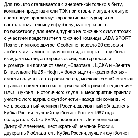
Для тех, кто сталкивается с энергетикой только в быту,
компании-представители ТЭК приготовили внушительную
спортивную программу: корпоративные турниры по
настольному теннису и футболу, мастер-классы
по баскетболу для детей, турнир на гоночных симуляторах
с участием представителя гоночной команды LADA SPORT
Rosneft и многое другое. Особенно повезло 20 февраля
любителям самого популярного вида спорта — футбола:
их ждали матчи, автограф-сессии, мастер-классы
и розыгрыши призов от звезд «Спартака», ЦСКА и «Зенита».
В павильоне № 25 «Нефть» болельщики «красно-белых»
смогли получить автографы легенд московского «Спартака»
в рамках совместного мероприятия «Энергия объединения»
ПАО «Лукойл» и столичного клуба. В мероприятии приняли
участие легендарные футболисты «народной команды»:
четырехкратный чемпион России, двукратный обладатель
Кубка России, лучший футболист России 1997 года,
обладатель Кубка УЕФА, победитель Лиги чемпионов
Дмитрий Аленичев, шестикратный чемпион России,
двукратный обладатель Кубка России, лучший футболист