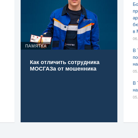
Бо
пр
ар
бю
в 
06
ПАМЯТКА
В 
по
Как отличить сотрудника
на
МОСГАЗа от мошенника
05
В 
на
05