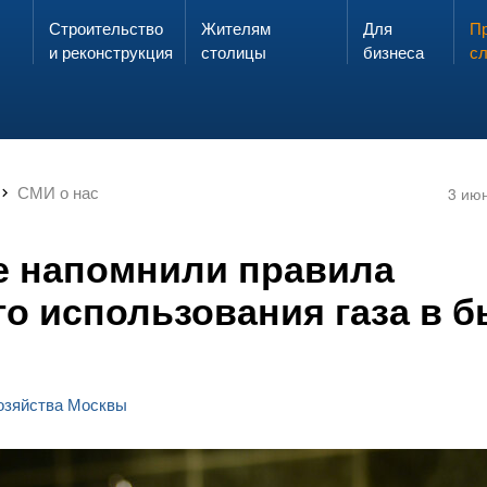
Строительство
Жителям
Для
Запах газа?
Пр
ЗВОНИ
и реконструкция
столицы
бизнеса
с
СМИ о нас
3 ию
 напомнили правила
го использования газа в б
хозяйства Москвы