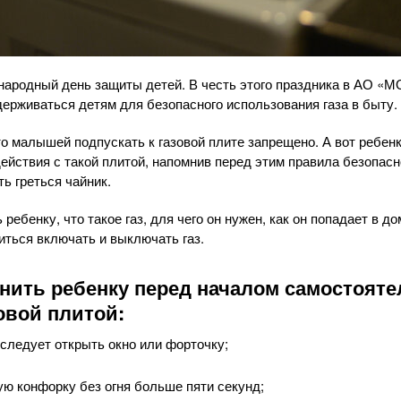
ародный день защиты детей. В честь этого праздника в АО «М
держиваться детям для безопасного использования газа в быту.
о малышей подпускать к газовой плите запрещено. А вот ребен
ействия с такой плитой, напомнив перед этим правила безопасн
ть греться чайник.
ребенку, что такое газ, для чего он нужен, как он попадает в д
иться включать и выключать газ.
нить ребенку перед началом самостояте
овой плитой:
следует открыть окно или форточку;
ую конфорку без огня больше пяти секунд;