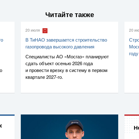
Читайте также
20 июля
20 и
го
В ТиНАО завершается строительство
Стро
газопровода высокого давления
Моск
году
Специалисты
АО «Мосгаз»
планируют
сдать объект осенью 2026 года
о
и провести врезку в систему в первом
квартале
2027-го
.
к
Н