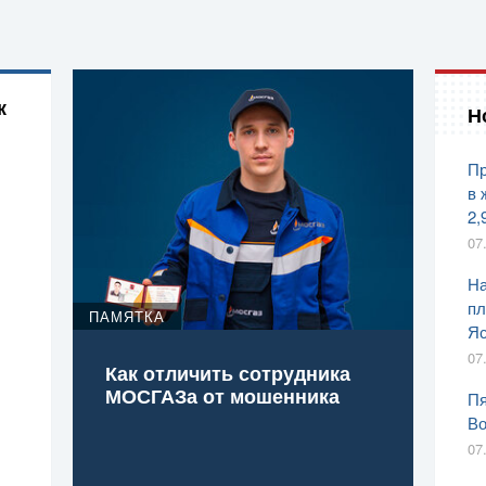
к
Н
Пр
в 
2,
07
На
пл
ПАМЯТКА
Яс
07
Как отличить сотрудника
МОСГАЗа от мошенника
Пя
Во
07