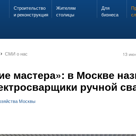
Строительство
Жителям
Для
Запах газа?
Пр
ЗВОНИ
и реконструкция
столицы
бизнеса
с
СМИ о нас
13 ию
ие мастера»: в Москве на
ектросварщики ручной св
хозяйства Москвы