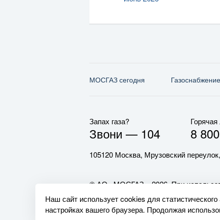
МОСГАЗ сегодня
Газо­снабжени
Запах газа?
Горячая
Звони —
104
8 800
105120 Москва, Мрузовский переулок,
© АО «МОСГАЗ», 2026. При использов
обязательна.
Наш сайт использует cookies для статистического
настройках вашего браузера. Продолжая использов