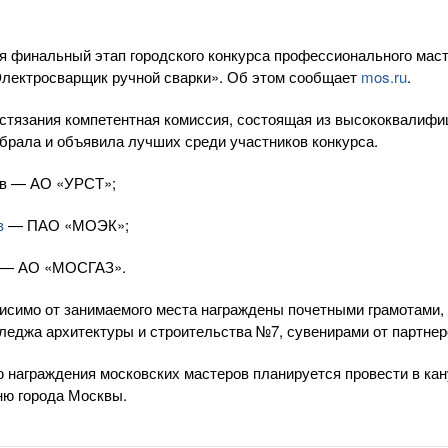
ся финальный этап городского конкурса профессионального мас
Электросварщик ручной сварки». Об этом сообщает
mos.ru
.
остязания компетентная комиссия, состоящая из высококвалиф
брала и объявила лучших среди участников конкурса.
ев — АО «УРСТ»;
в
— ПАО «МОЭК»;
в — АО «МОСГАЗ».
висимо от занимаемого места награждены почетными грамотами
леджа архитектуры и строительства №7, сувенирами от партнер
награждения московских мастеров планируется провести в ка
ню города Москвы.